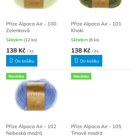
ů
p
r
o
d
Příze Alpaca Air - 100
Příze Alpaca Air - 101
u
Zelenkavá
Khaki
k
Skladem
(12 ks)
Skladem
(8 ks)
t
138 Kč
138 Kč
ů
/ ks
/ ks
Do košíku
Do košíku
Novinka
Novinka
Příze Alpaca Air - 102
Příze Alpaca Air - 105
Nebeská modrá
Tmavě modrá