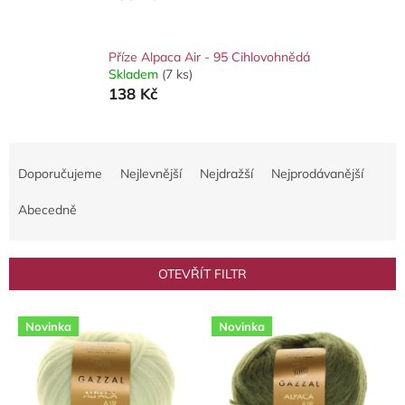
Příze Alpaca Air - 95 Cihlovohnědá
Skladem
(7 ks)
138 Kč
Ř
a
Doporučujeme
Nejlevnější
Nejdražší
Nejprodávanější
z
e
Abecedně
n
í
p
OTEVŘÍT FILTR
r
o
V
d
Novinka
Novinka
ý
u
p
k
i
t
s