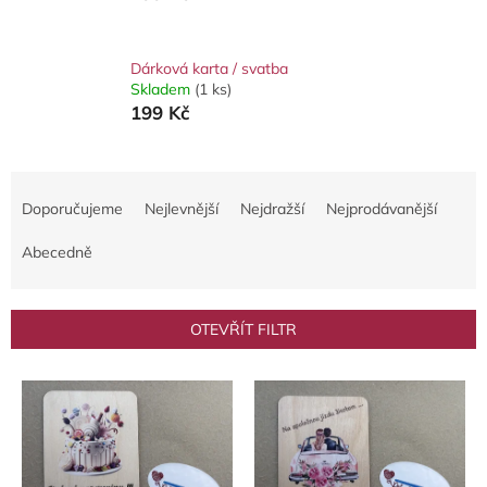
Dárková karta / svatba
Skladem
(1 ks)
199 Kč
Ř
a
Doporučujeme
Nejlevnější
Nejdražší
Nejprodávanější
z
e
Abecedně
n
í
p
OTEVŘÍT FILTR
r
o
V
d
ý
u
p
k
i
t
s