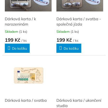
ů
p
r
o
d
Dárková karta / k
Dárková karta / svatba -
u
narozeninám
společná jízda
k
Skladem
(1 ks)
Skladem
(1 ks)
t
199 Kč
199 Kč
ů
/ ks
/ ks
Do košíku
Do košíku
Dárková karta / svatba
Dárková karta / ukončení
studia