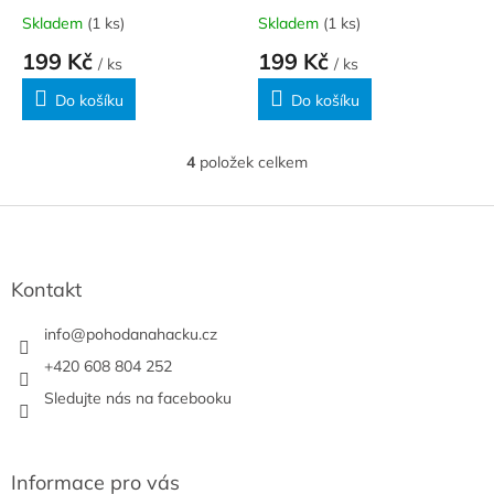
Skladem
(1 ks)
Skladem
(1 ks)
199 Kč
199 Kč
/ ks
/ ks
Do košíku
Do košíku
4
položek celkem
O
v
l
Z
á
á
d
p
a
a
Kontakt
c
t
í
í
info
@
pohodanahacku.cz
p
r
+420 608 804 252
v
Sledujte nás na facebooku
k
y
v
ý
Informace pro vás
p