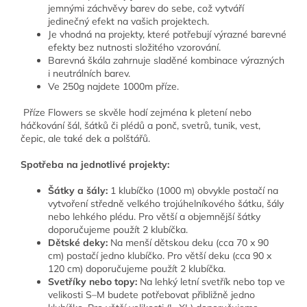
jemnými záchvěvy barev do sebe, což vytváří
jedinečný efekt na vašich projektech.
Je vhodná na projekty, které potřebují výrazné barevné
efekty bez nutnosti složitého vzorování.
Barevná škála zahrnuje sladěné kombinace výrazných
i neutrálních barev.
Ve 250g najdete 1000m příze.
Příze Flowers se skvěle hodí zejména k pletení nebo
háčkování šál, šátků či plédů a ponč, svetrů, tunik, vest,
čepic, ale také dek a polštářů.
Spotřeba na jednotlivé projekty:
Šátky a šály:
1 klubíčko (1000 m) obvykle postačí na
vytvoření středně velkého trojúhelníkového šátku, šály
nebo lehkého plédu. Pro větší a objemnější šátky
doporučujeme použít 2 klubíčka.
Dětské deky:
Na menší dětskou deku (cca 70 x 90
cm) postačí jedno klubíčko. Pro větší deku (cca 90 x
120 cm) doporučujeme použít 2 klubíčka.
Svetříky nebo topy:
Na lehký letní svetřík nebo top ve
velikosti S–M budete potřebovat přibližně jedno