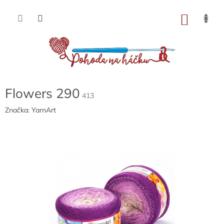
Přejít
na
NÁKU
obsah
KOŠÍK
Flowers 290
413
Značka:
YarnArt