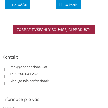
Do košíku
Do košíku
ZOBRAZIT VŠECHNY SOUVISEJÍCÍ PRODUKTY
Z
á
p
a
Kontakt
t
í
info
@
pohodanahacku.cz
+420 608 804 252
Sledujte nás na facebooku
Informace pro vás