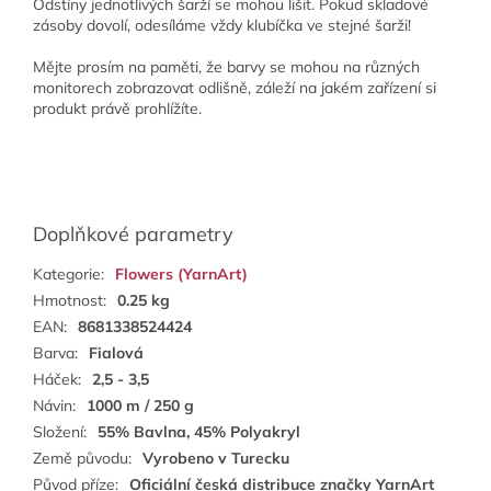
Odstíny jednotlivých šarží se mohou lišit. Pokud skladové
zásoby dovolí, odesíláme vždy klubíčka ve stejné šarži!
Mějte prosím na paměti, že barvy se mohou na různých
monitorech zobrazovat odlišně, záleží na jakém zařízení si
produkt právě prohlížíte.
Doplňkové parametry
Kategorie
:
Flowers (YarnArt)
Hmotnost
:
0.25 kg
EAN
:
8681338524424
Barva
:
Fialová
Háček
:
2,5 - 3,5
Návin
:
1000 m / 250 g
Složení
:
55% Bavlna, 45% Polyakryl
Země původu
:
Vyrobeno v Turecku
Původ příze
:
Oficiální česká distribuce značky YarnArt