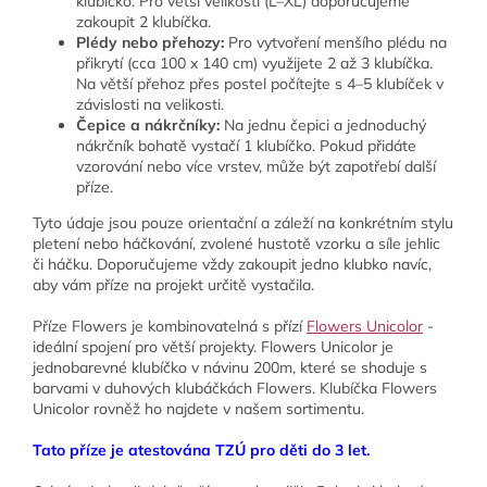
klubíčko. Pro větší velikosti (L–XL) doporučujeme
zakoupit 2 klubíčka.
Plédy nebo přehozy:
Pro vytvoření menšího plédu na
přikrytí (cca 100 x 140 cm) využijete 2 až 3 klubíčka.
Na větší přehoz přes postel počítejte s 4–5 klubíček v
závislosti na velikosti.
Čepice a nákrčníky:
Na jednu čepici a jednoduchý
nákrčník bohatě vystačí 1 klubíčko. Pokud přidáte
vzorování nebo více vrstev, může být zapotřebí další
příze.
Tyto údaje jsou pouze orientační a záleží na konkrétním stylu
pletení nebo háčkování, zvolené hustotě vzorku a síle jehlic
či háčku. Doporučujeme vždy zakoupit jedno klubko navíc,
aby vám příze na projekt určitě vystačila.
Příze Flowers je kombinovatelná s přízí
Flowers Unicolor
-
ideální spojení pro větší projekty.
Flowers Unicolor je
jednobarevné klubíčko v návinu 200m, které se shoduje s
barvami v duhových klubáčkách Flowers. Klubíčka Flowers
Unicolor
rovněž ho najdete v našem sortimentu.
Tato příze je atestována TZÚ pro děti do 3 let.