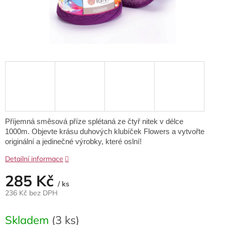
Příjemná směsová příze splétaná ze čtyř nitek v délce
1000m. Objevte krásu duhových klubíček Flowers a vytvořte
originální a jedinečné výrobky, které oslní!
Detailní informace
285 Kč
/ ks
236 Kč bez DPH
Měrná
cena:
Skladem
(3 ks)