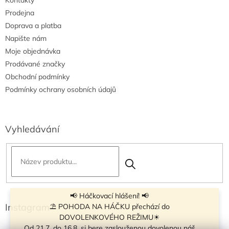
Kontakty
Prodejna
Doprava a platba
Napište nám
Moje objednávka
Prodávané značky
Obchodní podmínky
Podmínky ochrany osobních údajů
Vyhledávání
📢 Háčkovací hlášení! 📢
Instagram
⛱ POHODA NA HÁČKU přechází do
DOVOLENKOVÉHO REŽIMU☀
Od 21.7. do 16.8. si bere zaslouženou dovolenou náš