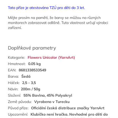
Tato příze je atestována TZÚ pro děti do 3 let.
Mějte prosím na paměti, že barvy se můžou na různých
monitorech zobrazovat odlišně. Tuto vlastnost určují výrobci
zařízení.
Doplňkové parametry
Kategorie
:
Flowers Unicolor (YarnArt)
Hmotnost
:
0.05 kg
EAN
:
8681338533549
Barva
:
Šedá
Háček
:
2,5 - 3,5
Návin
:
200m / 50g
Složení
:
55% Bavlna, 45% Polyakryl
Země původu
:
Vyrobeno v Turecku
Původ příze
:
Oficiální česká distribuce značky YarnArt
Upozornění
:
Klubíčko není hračka. Nevhodné pro děti do