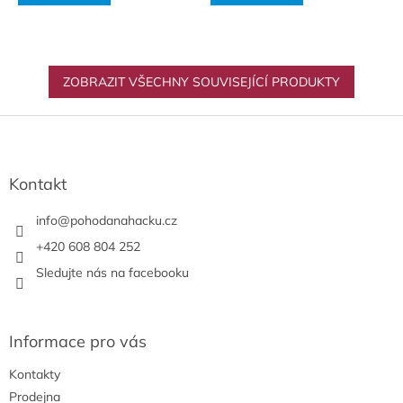
ZOBRAZIT VŠECHNY SOUVISEJÍCÍ PRODUKTY
Z
á
p
a
Kontakt
t
í
info
@
pohodanahacku.cz
+420 608 804 252
Sledujte nás na facebooku
Informace pro vás
Kontakty
Prodejna