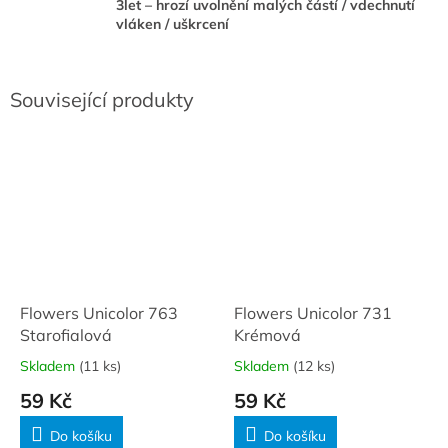
3let – hrozí uvolnění malých částí / vdechnutí
vláken / uškrcení
Související produkty
Flowers Unicolor 763
Flowers Unicolor 731
Starofialová
Krémová
Skladem
(11 ks)
Skladem
(12 ks)
59 Kč
59 Kč
Do košíku
Do košíku