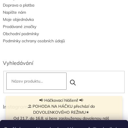
Doprava a platba
Napište nám
Moje objednávka
Prodávané značky
Obchodní podmínky
Podmínky ochrany osobních údajů
Vyhledávání
📢 Háčkovací hlášení! 📢
Instagram
⛱ POHODA NA HÁČKU přechází do
DOVOLENKOVÉHO REŽIMU☀
Od 21.7. do 16.8. si bere zaslouženou dovolenou náš
navíječ klubíček BB Cake, a tak si motání klubíček dává