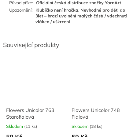
Původ příze
:
Oficiální česká distribuce značky YarnArt
Upozornění
:
Klubíčko není hračka. Nevhodné pro děti do
3let – hrozí uvolnění malých částí / vdechnutí
vláken / uškrcení
Související produkty
Flowers Unicolor 763
Flowers Unicolor 748
Starofialová
Fialová
Skladem
(11 ks)
Skladem
(18 ks)
59 Kč
59 Kč