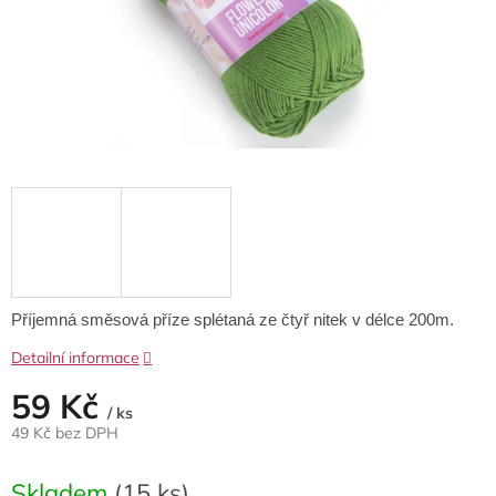
Příjemná směsová příze splétaná ze čtyř nitek v délce 200m.
Detailní informace
59 Kč
/ ks
49 Kč bez DPH
Měrná
cena:
Skladem
(15 ks)