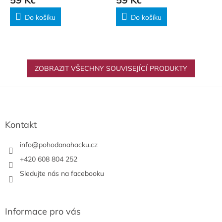
Do košíku
Do košíku
ZOBRAZIT VŠECHNY SOUVISEJÍCÍ PRODUKTY
Z
á
p
a
Kontakt
t
í
info
@
pohodanahacku.cz
+420 608 804 252
Sledujte nás na facebooku
Informace pro vás