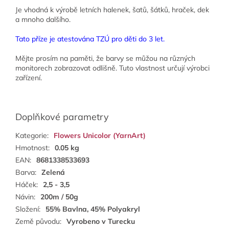
Je vhodná k výrobě letních halenek, šatů, šátků, hraček, dek
a mnoho dalšího.
Tato příze je atestována TZÚ pro děti do 3 let.
Mějte prosím na paměti, že barvy se můžou na různých
monitorech zobrazovat odlišně. Tuto vlastnost určují výrobci
zařízení.
Doplňkové parametry
Kategorie
:
Flowers Unicolor (YarnArt)
Hmotnost
:
0.05 kg
EAN
:
8681338533693
Barva
:
Zelená
Háček
:
2,5 - 3,5
Návin
:
200m / 50g
Složení
:
55% Bavlna, 45% Polyakryl
Země původu
:
Vyrobeno v Turecku