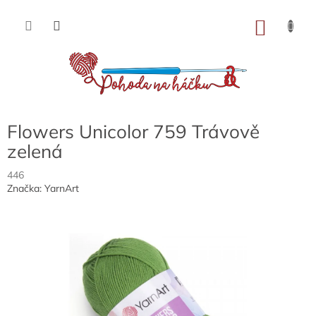
Přejít
na
NÁKU
obsah
KOŠÍK
Flowers Unicolor 759 Trávově
zelená
446
Značka:
YarnArt