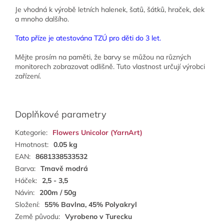
Je vhodná k výrobě letních halenek, šatů, šátků, hraček, dek
a mnoho dalšího.
Tato příze je atestována TZÚ pro děti do 3 let.
Mějte prosím na paměti, že barvy se můžou na různých
monitorech zobrazovat odlišně. Tuto vlastnost určují výrobci
zařízení.
Doplňkové parametry
Kategorie
:
Flowers Unicolor (YarnArt)
Hmotnost
:
0.05 kg
EAN
:
8681338533532
Barva
:
Tmavě modrá
Háček
:
2,5 - 3,5
Návin
:
200m / 50g
Složení
:
55% Bavlna, 45% Polyakryl
Země původu
:
Vyrobeno v Turecku