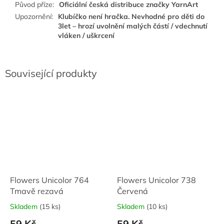
Původ příze
:
Oficiální česká distribuce značky YarnArt
Upozornění
:
Klubíčko není hračka. Nevhodné pro děti do
3let – hrozí uvolnění malých částí / vdechnutí
vláken / uškrcení
Související produkty
Flowers Unicolor 764
Flowers Unicolor 738
Tmavě rezavá
Červená
Skladem
(15 ks)
Skladem
(10 ks)
59 Kč
59 Kč