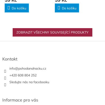
Do košíku
Do košíku
ZOBRAZIT VŠECHNY SOUVISEJÍCÍ PRODUKTY
Z
á
p
a
Kontakt
t
í
info
@
pohodanahacku.cz
+420 608 804 252
Sledujte nás na facebooku
Informace pro vás