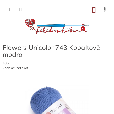
Přejít
na
NÁKU
obsah
KOŠÍK
Flowers Unicolor 743 Kobaltově
modrá
435
Značka:
YarnArt