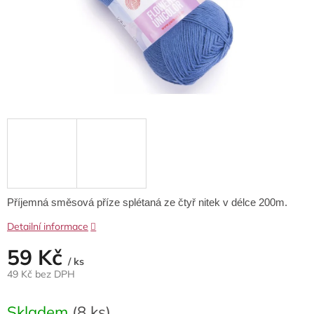
Příjemná směsová příze splétaná ze čtyř nitek v délce 200m.
Detailní informace
59 Kč
/ ks
49 Kč bez DPH
Měrná
cena:
Skladem
(8 ks)