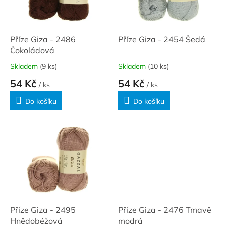
ů
p
r
o
d
Příze Giza - 2486
Příze Giza - 2454 Šedá
u
Čokoládová
k
Skladem
(9 ks)
Skladem
(10 ks)
t
54 Kč
54 Kč
ů
/ ks
/ ks
Do košíku
Do košíku
Příze Giza - 2495
Příze Giza - 2476 Tmavě
Hnědobéžová
modrá