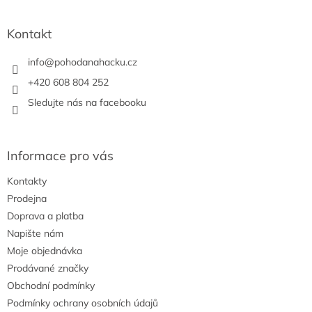
c
á
n
í
p
í
p
a
Kontakt
r
t
v
í
info
@
pohodanahacku.cz
k
y
+420 608 804 252
v
Sledujte nás na facebooku
ý
p
i
s
Informace pro vás
u
Kontakty
Prodejna
Doprava a platba
Napište nám
Moje objednávka
Prodávané značky
Obchodní podmínky
Podmínky ochrany osobních údajů