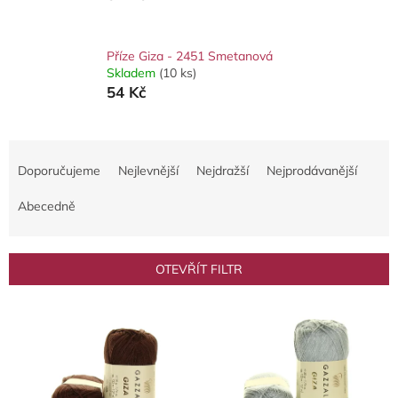
Příze Giza - 2451 Smetanová
Skladem
(10 ks)
54 Kč
Ř
a
Doporučujeme
Nejlevnější
Nejdražší
Nejprodávanější
z
e
Abecedně
n
í
p
OTEVŘÍT FILTR
r
o
V
d
ý
u
p
k
i
t
s