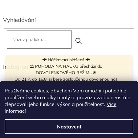
Vyhledávání
📢 Háčkovací hlášení! 📢
Instagram
⛱ POHODA NA HÁČKU přechází do
DOVOLENKOVÉHO REŽIMU☀
Od 21.7. do 16.8. si bere zaslouženou dovolenou náš
navíječ klubíček BB Cake, a tak si motání klubíček dává
Používáme cookies, abychom Vám umožnili pohodlné
krátkou pauzu.
prohlížení webu a díky analýze provozu webu neustále
Objednávky přijímáme dál - klubíčka, která máme
zlepšovali jeho funkce, výkon a použitelnost.
Více
vyrobená, odešleme bez zdržení. U ostatních se doba
Sledovat na Instagramu
informací
odeslání může prodloužit.
☀
Od 7.8. do 14.8. si dovolenou bude užívat obchůdek v
Nastavení
Vytvořil Shoptet
Táboře. Takže v tomto termínu bude zavřeno.
Objednávky přijaté v tomto termínu začneme vyřizovat