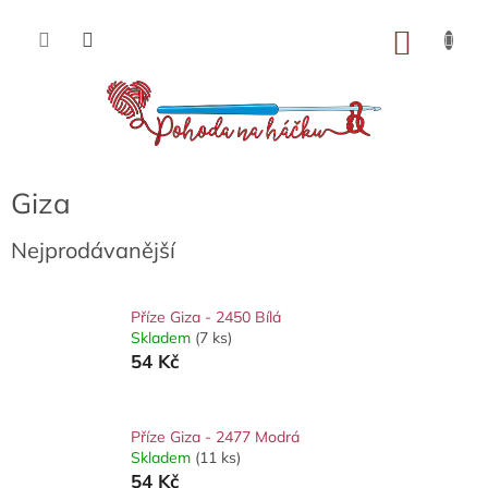
Přejít
na
NÁKU
obsah
KOŠÍK
Giza
Nejprodávanější
Příze Giza - 2450 Bílá
Skladem
(7 ks)
54 Kč
Příze Giza - 2477 Modrá
Skladem
(11 ks)
54 Kč