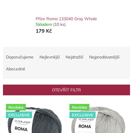
Příze Roma 133040 Gray Whale
Skladem
(10 ks)
179 Kč
Ř
a
Doporučujeme
Nejlevnější
Nejdražší
Nejprodávanější
z
e
Abecedně
n
í
p
OTEVŘÍT FILTR
r
o
V
d
Novinka
Novinka
ý
u
EXCLUSIVE
EXCLUSIVE
p
k
i
t
s