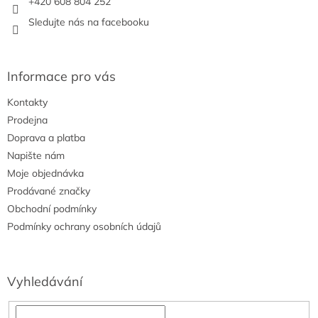
+420 608 804 252
v
Sledujte nás na facebooku
k
y
v
ý
Informace pro vás
p
i
Kontakty
s
u
Prodejna
Doprava a platba
Napište nám
Moje objednávka
Prodávané značky
Obchodní podmínky
Podmínky ochrany osobních údajů
Vyhledávání