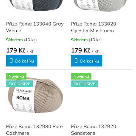
ů
p
r
o
d
Příze Roma 133040 Gray
Příze Roma 133020
u
Whale
Oyester Mushroom
k
Skladem
(10 ks)
Skladem
(10 ks)
t
179 Kč
179 Kč
ů
/ ks
/ ks
Do košíku
Do košíku
Novinka
Novinka
EXCLUSIVE
EXCLUSIVE
Příze Roma 132980 Pure
Příze Roma 132920
Cashmere
Sandstone