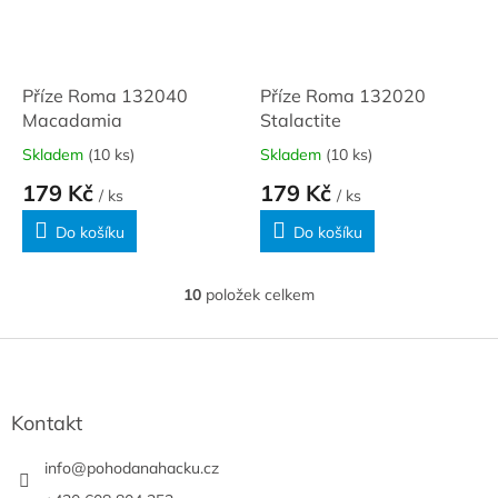
Příze Roma 132040
Příze Roma 132020
Macadamia
Stalactite
Skladem
(10 ks)
Skladem
(10 ks)
179 Kč
179 Kč
/ ks
/ ks
Do košíku
Do košíku
10
položek celkem
O
v
l
Z
á
á
d
p
a
a
Kontakt
c
t
í
í
info
@
pohodanahacku.cz
p
r