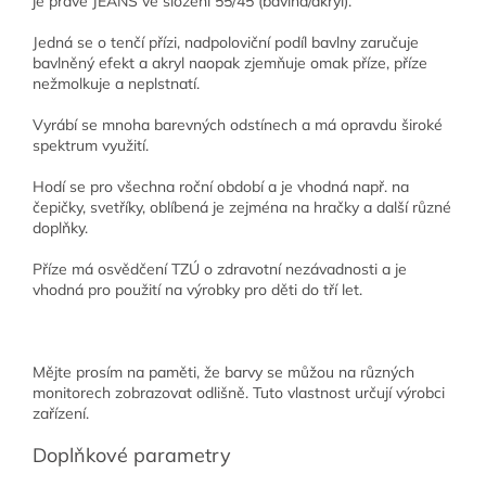
je právě JEANS ve složení 55/45 (bavlna/akryl).
Jedná se o tenčí přízi, nadpoloviční podíl bavlny zaručuje
bavlněný efekt a akryl naopak zjemňuje omak příze, příze
nežmolkuje a neplstnatí.
Vyrábí se mnoha barevných odstínech a má opravdu široké
spektrum využití.
Hodí se pro všechna roční období a je vhodná např. na
čepičky, svetříky, oblíbená je zejména na hračky a další různé
doplňky.
Příze má osvědčení TZÚ
o zdravotní nezávadnosti a je
vhodná pro použití na výrobky pro děti do tří let.
Mějte prosím na paměti, že barvy se můžou na různých
monitorech zobrazovat odlišně. Tuto vlastnost určují výrobci
zařízení.
Doplňkové parametry