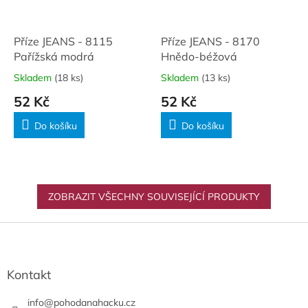
Příze JEANS - 8115
Příze JEANS - 8170
Pařížská modrá
Hnědo-béžová
Skladem
(18 ks)
Skladem
(13 ks)
52 Kč
52 Kč
Do košíku
Do košíku
ZOBRAZIT VŠECHNY SOUVISEJÍCÍ PRODUKTY
Z
á
p
a
Kontakt
t
í
info
@
pohodanahacku.cz