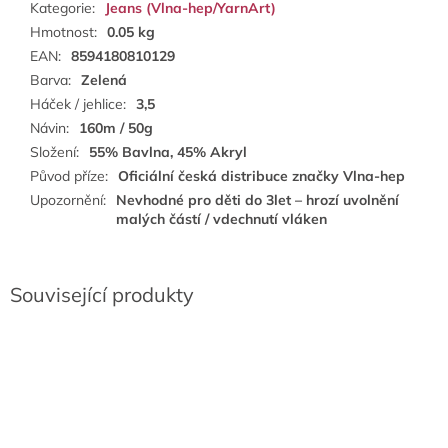
Kategorie
:
Jeans (Vlna-hep/YarnArt)
Hmotnost
:
0.05 kg
EAN
:
8594180810129
Barva
:
Zelená
Háček / jehlice
:
3,5
Návin
:
160m / 50g
Složení
:
55% Bavlna, 45% Akryl
Původ příze
:
Oficiální česká distribuce značky Vlna-hep
Upozornění
:
Nevhodné pro děti do 3let – hrozí uvolnění
malých částí / vdechnutí vláken
Související produkty