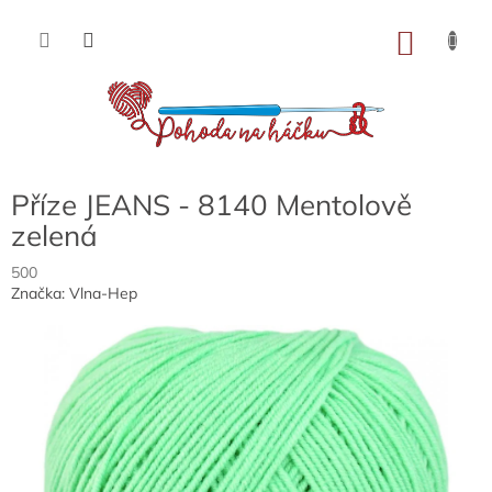
Přejít
na
NÁKU
obsah
KOŠÍK
Příze JEANS - 8140 Mentolově
zelená
500
Značka:
Vlna-Hep