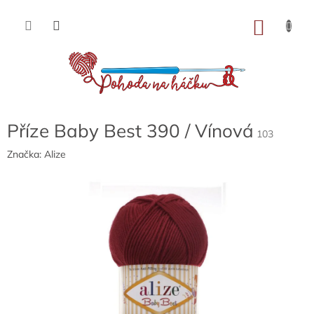
Přejít
na
NÁKU
obsah
KOŠÍK
Příze Baby Best 390 / Vínová
103
Značka:
Alize