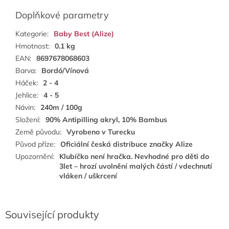
Doplňkové parametry
Kategorie
:
Baby Best (Alize)
Hmotnost
:
0.1 kg
EAN
:
8697678068603
Barva
:
Bordó/Vínová
Háček
:
2 - 4
Jehlice
:
4 - 5
Návin
:
240m / 100g
Složení
:
90% Antipilling akryl, 10% Bambus
Země původu
:
Vyrobeno v Turecku
Původ příze
:
Oficiální česká distribuce značky Alize
Upozornění
:
Klubíčko není hračka. Nevhodné pro děti do
3let – hrozí uvolnění malých částí / vdechnutí
vláken / uškrcení
Související produkty