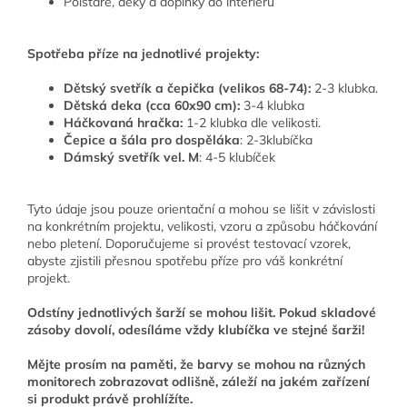
Polštáře, deky a doplňky do interiéru
Spotřeba příze na jednotlivé projekty:
Dětský svetřík a čepička (velikos 68-74):
2-3 klubka.
Dětská deka (cca 60x90 cm):
3-4 klubka
Háčkovaná hračka:
1-2 klubka dle velikosti.
Čepice a šála pro dospěláka
: 2-3klubíčka
Dámský svetřík vel. M
: 4-5 klubíček
Tyto údaje jsou pouze orientační a mohou se lišit v závislosti
na konkrétním projektu, velikosti, vzoru a způsobu háčkování
nebo pletení. Doporučujeme si provést testovací vzorek,
abyste zjistili přesnou spotřebu příze pro váš konkrétní
projekt.
Odstíny jednotlivých šarží se mohou lišit. Pokud skladové
zásoby dovolí, odesíláme vždy klubíčka ve stejné šarži!
Mějte prosím na paměti, že barvy se mohou na různých
monitorech zobrazovat odlišně, záleží na jakém zařízení
si produkt právě prohlížíte.