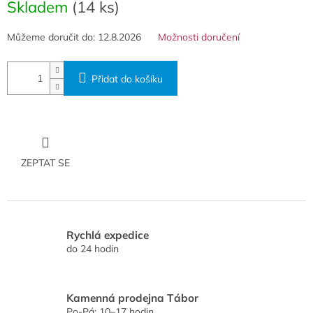
cena:
Skladem
(14 ks)
Můžeme doručit do:
12.8.2026
Možnosti doručení
Přidat do košíku
ZEPTAT SE
Rychlá expedice
do 24 hodin
Kamenná prodejna Tábor
Po-Pá: 10–17 hodin