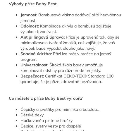
Výhody příze Baby Best:
Jemnost:
Bambusová vlákna dodávají přízi hedvábnou
jemnost
Odolnost:
Kombinace akrylu a bambusu zajišťuje
vysokou trvanlivost.
Antipillingová úprava:
Příze je upravená tak, aby se
minimalizovalo tvoření žmolků, což zajišťuje, že váš
výrobek bude vypadat dlouho jako nový.
Snadná údržba:
Přízi lze prát v pračce na jemný
program.
Univerzálnost:
Široká škála barev umožňuje
kombinovat odstíny pro různorodé projekty.
Bezpečnost:
Certifikát OEKO-TEX® Standard 100
garantuje, že je příze zdravotně nezávadná.
Co můžete z příze Baby Best vyrobit?
Čepičky a svetříky pro miminka a batolata.
Dětské deky
Háčkovanéa pletené hračky
Čepice, svetry vesty pro dospělé