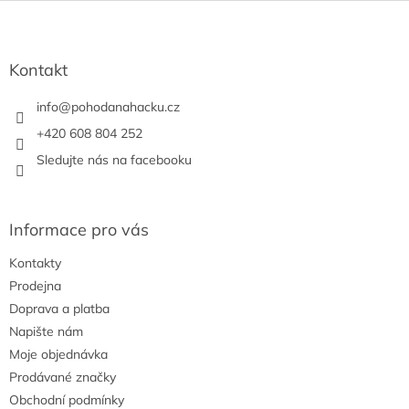
Z
á
p
a
Kontakt
t
í
info
@
pohodanahacku.cz
+420 608 804 252
Sledujte nás na facebooku
Informace pro vás
Kontakty
Prodejna
Doprava a platba
Napište nám
Moje objednávka
Prodávané značky
Obchodní podmínky