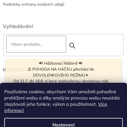
Podmínky ochrany osobních údajů
Vyhledávání
📢 Háčkovací hlášení! 📢
Instagram
⛱ POHODA NA HÁČKU přechází do
DOVOLENKOVÉHO REŽIMU☀
Od 21.7. do 16.8. si bere zaslouženou dovolenou náš
navíječ klubíček BB Cake, a tak si motání klubíček dává
Používáme cookies, abychom Vám umožnili pohodlné
krátkou pauzu.
prohlížení webu a díky analýze provozu webu neustále
Objednávky přijímáme dál - klubíčka, která máme
zlepšovali jeho funkce, výkon a použitelnost.
Více
vyrobená, odešleme bez zdržení. U ostatních se doba
Sledovat na Instagramu
informací
odeslání může prodloužit.
☀
Od 7.8. do 14.8. si dovolenou bude užívat obchůdek v
Nastavení
Vytvořil Shoptet