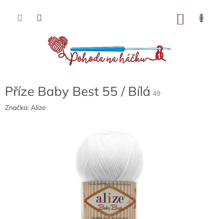
Přejít
na
NÁKU
obsah
KOŠÍK
Příze Baby Best 55 / Bílá
49
Značka:
Alize