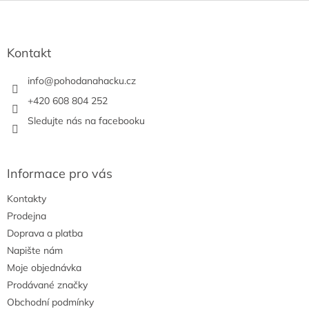
Z
á
p
a
Kontakt
t
í
info
@
pohodanahacku.cz
+420 608 804 252
Sledujte nás na facebooku
Informace pro vás
Kontakty
Prodejna
Doprava a platba
Napište nám
Moje objednávka
Prodávané značky
Obchodní podmínky