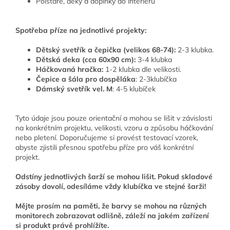
Polštáře, deky a doplňky do interiéru
Spotřeba příze na jednotlivé projekty:
Dětský svetřík a čepička (velikos 68-74):
2-3 klubka.
Dětská deka (cca 60x90 cm):
3-4 klubka
Háčkovaná hračka:
1-2 klubka dle velikosti.
Čepice a šála pro dospěláka
: 2-3klubíčka
Dámský svetřík vel. M
: 4-5 klubíček
Tyto údaje jsou pouze orientační a mohou se lišit v závislosti
na konkrétním projektu, velikosti, vzoru a způsobu háčkování
nebo pletení. Doporučujeme si provést testovací vzorek,
abyste zjistili přesnou spotřebu příze pro váš konkrétní
projekt.
Odstíny jednotlivých šarží se mohou lišit. Pokud skladové
zásoby dovolí, odesíláme vždy klubíčka ve stejné šarži!
Mějte prosím na paměti, že barvy se mohou na různých
monitorech zobrazovat odlišně, záleží na jakém zařízení
si produkt právě prohlížíte.