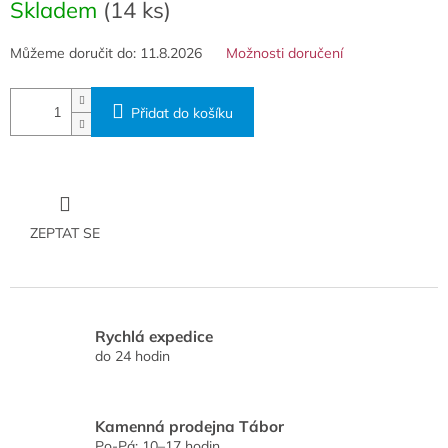
cena:
Skladem
(14 ks)
Můžeme doručit do:
11.8.2026
Možnosti doručení
Přidat do košíku
ZEPTAT SE
Rychlá expedice
do 24 hodin
Kamenná prodejna Tábor
Po-Pá: 10–17 hodin