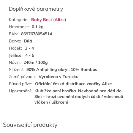
Doplňkové parametry
Kategorie
:
Baby Best (Alize)
Hmotnost
:
0.1 kg
EAN
:
8697678054514
Barva
:
Bílá
Háček
:
2 - 4
Jehlice
:
4 - 5
Návin
:
240m / 100g
Složení
:
90% Antipilling akryl, 10% Bambus
Země původu
:
Vyrobeno v Turecku
Původ příze
:
Oficiální česká distribuce značky Alize
Upozornění
:
Klubíčko není hračka. Nevhodné pro děti do
3let – hrozí uvolnění malých částí / vdechnutí
vláken / uškrcení
Související produkty