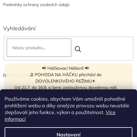
Podmínky ochrany osobních údajů
Vyhledávání
📢 Háčkovací hlášení! 📢
Instagram
⛱ POHODA NA HÁČKU přechází do
DOVOLENKOVÉHO REŽIMU☀
Od 21.7. do 16.8. si bere zaslouženou dovolenou náš
navíječ klubíček BB Cake, a tak si motání klubíček dává
Používáme cookies, abychom Vám umožnili pohodlné
krátkou pauzu.
prohlížení webu a díky analýze provozu webu neustále
Objednávky přijímáme dál - klubíčka, která máme
zlepšovali jeho funkce, výkon a použitelnost.
Více
vyrobená, odešleme bez zdržení. U ostatních se doba
Sledovat na Instagramu
informací
odeslání může prodloužit.
☀
Od 7.8. do 14.8. si dovolenou bude užívat obchůdek v
Nastavení
Vytvořil Shoptet