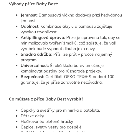
Výhody příze Baby Best:
Jemnost:
Bambusová vlákna dodávají přízi hedvábnou
jemnost
Odolnost:
Kombinace akrylu a bambusu zajišťuje
vysokou trvanlivost.
Antipillingová úprava:
Příze je upravená tak, aby se
minimalizovalo tvoření žmolků, což zajišťuje, že váš
výrobek bude vypadat dlouho jako nový.
Snadná údržba:
Přízi lze prát v pračce na jemný
program.
Univerzálnost:
Široká škála barev umožňuje
kombinovat odstíny pro různorodé projekty.
Bezpečnost:
Certifikát OEKO-TEX® Standard 100
garantuje, že je příze zdravotně nezávadná.
Co můžete z příze Baby Best vyrobit?
Čepičky a svetříky pro miminka a batolata.
Dětské deky
Háčkovanéa pletené hračky
Čepice, svetry vesty pro dospělé