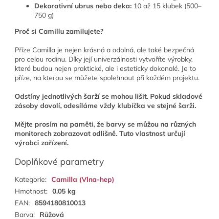
Dekorativní ubrus nebo deka:
10 až 15 klubek (500–
750 g)
Proč
s
i Camillu zamilujete?
Příze Camilla je nejen krásná a odolná, ale také bezpečná
pro celou rodinu. Díky její univerzálnosti vytvoříte výrobky,
které budou nejen praktické, ale i esteticky dokonalé. Je to
příze, na kterou se můžete spolehnout při každém projektu.
Odstíny jednotlivých šarží se mohou lišit. Pokud skladové
zásoby dovolí, odesíláme vždy klubíčka ve stejné šarži.
Mějte prosím na paměti, že barvy se můžou na různých
monitorech zobrazovat odlišně. Tuto vlastnost určují
výrobci zařízení.
Doplňkové parametry
Kategorie
:
Camilla (Vlna-hep)
Hmotnost
:
0.05 kg
EAN
:
8594180810013
Barva
:
Růžová