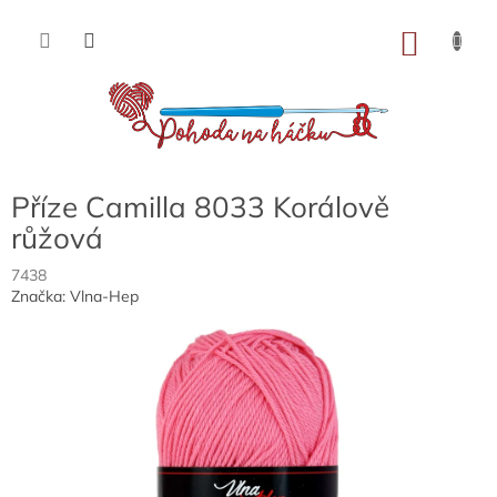
Přejít
na
NÁKU
obsah
KOŠÍK
Příze Camilla 8033 Korálově
růžová
7438
Značka:
Vlna-Hep