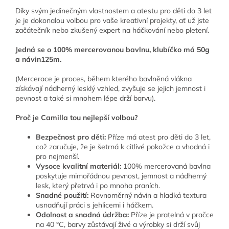
Díky svým jedinečným vlastnostem a atestu pro děti do 3 let
je je dokonalou volbou pro vaše kreativní projekty, ať už jste
začátečník nebo zkušený expert na háčkování nebo pletení.
Jedná se o 100% mercerovanou bavlnu, klubíčko má 50g
a návin125m.
(Mercerace je proces, během kterého bavlněná vlákna
získávají nádherný lesklý vzhled, zvyšuje se jejich jemnost i
pevnost a také si mnohem lépe drží barvu).
Proč je Camilla tou nejlepší volbou?
Bezpečnost pro děti:
Příze má atest pro děti do 3 let,
což zaručuje, že je šetrná k citlivé pokožce a vhodná i
pro nejmenší.
Vysoce kvalitní materiál:
100% mercerovaná bavlna
poskytuje mimořádnou pevnost, jemnost a nádherný
lesk, který přetrvá i po mnoha praních.
Snadné použití:
Rovnoměrný návin a hladká textura
usnadňují práci s jehlicemi i háčkem.
Odolnost a snadná údržba:
Příze je pratelná v pračce
na 40 °C, barvy zůstávají živé a výrobky si drží svůj