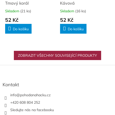
Tmavý korál
Kávová
Skladem
(21 ks)
Skladem
(16 ks)
52 Kč
52 Kč
Do košíku
Do košíku
ZOBRAZIT VŠECHNY SOUVISEJÍCÍ PRODUKTY
Z
á
p
a
Kontakt
t
í
info
@
pohodanahacku.cz
+420 608 804 252
Sledujte nás na facebooku