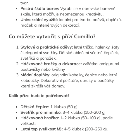
tvar.
Pestrá škála barev:
Vyrábí se v obrovské barevné
škále, která možňuje neomezenou kreativitu.
Univerzální využití:
Ideální pro tvorbu oděvů, doplňků,
hraček a interiérových dekorací.
Co můžete vytvořit s přízí Camilla?
Stylové a praktické oděvy:
l
etní trička, halenky, šaty
či elegantní svetříky.
Dětské oblečení včetně čepiček,
svetříků a ponožek.
Háčkované hračky a dekorace:
zvířátka, amigurumi
postavičky nebo květiny
Módní doplňky:
o
riginální kabelky, čepice nebo letní
kloboučky. Dekorativní polštáře, ubrusy a podšálky,
které zkrášlí váš domov.
Kolik příze budete potřebovat?
Dětská čepice:
1 klubko (50 g)
Svetřík pro miminko:
3–4 klubka (150–200 g)
Háčkovaná hračka:
1–2 klubka (50–100 g), podle
velikosti.
Letní top (velikost M):
4–5 klubek (200–250 g).