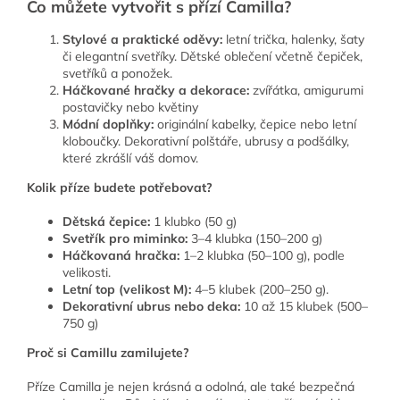
Co můžete vytvořit s přízí Camilla?
Stylové a praktické oděvy:
l
etní trička, halenky, šaty
či elegantní svetříky.
Dětské oblečení včetně čepiček,
svetříků a ponožek.
Háčkované hračky a dekorace:
zvířátka, amigurumi
postavičky nebo květiny
Módní doplňky:
o
riginální kabelky, čepice nebo letní
kloboučky. Dekorativní polštáře, ubrusy a podšálky,
které zkrášlí váš domov.
Kolik příze budete potřebovat?
Dětská čepice:
1 klubko (50 g)
Svetřík pro miminko:
3–4 klubka (150–200 g)
Háčkovaná hračka:
1–2 klubka (50–100 g), podle
velikosti.
Letní top (velikost M):
4–5 klubek (200–250 g).
Dekorativní ubrus nebo deka:
10 až 15 klubek (500–
750 g)
Proč
s
i Camillu zamilujete?
Příze Camilla je nejen krásná a odolná, ale také bezpečná