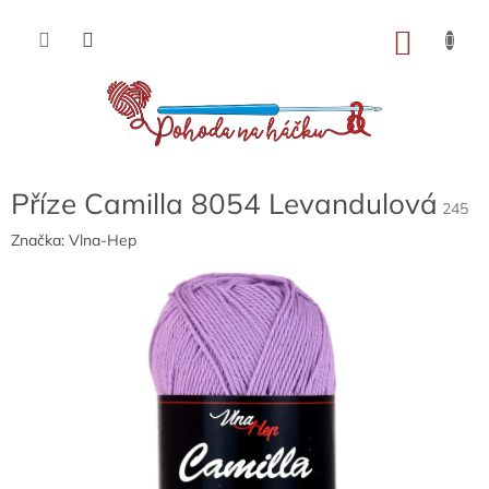
Přejít
na
NÁKU
obsah
KOŠÍK
Příze Camilla 8054 Levandulová
245
Značka:
Vlna-Hep