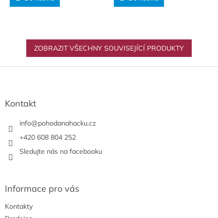
ZOBRAZIT VŠECHNY SOUVISEJÍCÍ PRODUKTY
Z
á
p
a
Kontakt
t
í
info
@
pohodanahacku.cz
+420 608 804 252
Sledujte nás na facebooku
Informace pro vás
Kontakty