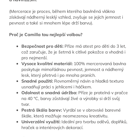
(Mercerace je proces, během kterého bavlněná vlákna
získávají nádherný lesklý vzhled, zvyšuje se jejich jemnost i
pevnost a také si mnohem lépe drží barvu).
Proč je Camilla tou nejlepší volbou?
Bezpečnost pro děti:
Příze má atest pro děti do 3 let,
což zaručuje, že je šetrná k citlivé pokožce a vhodná i
pro nejmenší.
Vysoce kvalitní materiál:
100% mercerovaná bavlna
poskytuje mimořádnou pevnost, jemnost a nádherný
lesk, který přetrvá i po mnoha praních.
Snadné použití:
Rovnoměrný návin a hladká textura
usnadňují práci s jehlicemi i háčkem.
Odolnost a snadná údržba:
Příze je pratelná v pračce
na 40 °C, barvy zůstávají živé a výrobky si drží svůj
tvar.
Pestrá škála barev:
Vyrábí se v obrovské barevné
škále, která možňuje neomezenou kreativitu.
Univerzální využití:
Ideální pro tvorbu oděvů, doplňků,
hraček a interiérových dekorací.