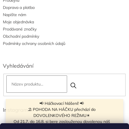
Prodejna
Doprava a platba
Napište nám
Moje objednávka
Prodávané značky
Obchodní podmínky
Podmínky ochrany osobních údajů
Vyhledávání
📢 Háčkovací hlášení! 📢
Instagram
⛱ POHODA NA HÁČKU přechází do
DOVOLENKOVÉHO REŽIMU☀
Od 21.7. do 16.8. si bere zaslouženou dovolenou náš
navíječ klubíček BB Cake, a tak si motání klubíček dává