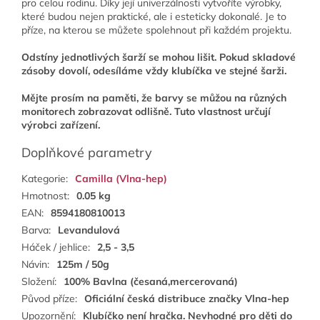
pro celou rodinu. Díky její univerzálnosti vytvoříte výrobky,
které budou nejen praktické, ale i esteticky dokonalé. Je to
příze, na kterou se můžete spolehnout při každém projektu.
Odstíny jednotlivých šarží se mohou lišit. Pokud skladové
zásoby dovolí, odesíláme vždy klubíčka ve stejné šarži.
Mějte prosím na paměti, že barvy se můžou na různých
monitorech zobrazovat odlišně. Tuto vlastnost určují
výrobci zařízení.
Doplňkové parametry
Kategorie
:
Camilla (Vlna-hep)
Hmotnost
:
0.05 kg
EAN
:
8594180810013
Barva
:
Levandulová
Háček / jehlice
:
2,5 - 3,5
Návin
:
125m / 50g
Složení
:
100% Bavlna (česaná,mercerovaná)
Původ příze
:
Oficiální česká distribuce značky Vlna-hep
Upozornění
:
Klubíčko není hračka. Nevhodné pro děti do