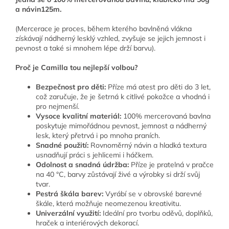
a návin125m.
(Mercerace je proces, během kterého bavlněná vlákna
získávají nádherný lesklý vzhled, zvyšuje se jejich jemnost i
pevnost a také si mnohem lépe drží barvu).
Proč je Camilla tou nejlepší volbou?
Bezpečnost pro děti:
Příze má atest pro děti do 3 let,
což zaručuje, že je šetrná k citlivé pokožce a vhodná i
pro nejmenší.
Vysoce kvalitní materiál:
100% mercerovaná bavlna
poskytuje mimořádnou pevnost, jemnost a nádherný
lesk, který přetrvá i po mnoha praních.
Snadné použití:
Rovnoměrný návin a hladká textura
usnadňují práci s jehlicemi i háčkem.
Odolnost a snadná údržba:
Příze je pratelná v pračce
na 40 °C, barvy zůstávají živé a výrobky si drží svůj
tvar.
Pestrá škála barev:
Vyrábí se v obrovské barevné
škále, která možňuje neomezenou kreativitu.
Univerzální využití:
Ideální pro tvorbu oděvů, doplňků,
hraček a interiérových dekorací.