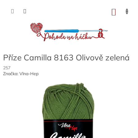
Přejít
na
NÁKU
obsah
KOŠÍK
Příze Camilla 8163 Olivově zelená
257
Značka:
Vlna-Hep