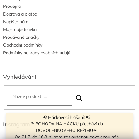
Prodejna
Doprava a platba
Napište nám
Moje objednávka
Prodávané značky
Obchodní podmínky
Podmínky ochrany osobních údajů
Vyhledávání
📢 Háčkovací hlášení! 📢
Instagram
⛱ POHODA NA HÁČKU přechází do
DOVOLENKOVÉHO REŽIMU☀
Od 21.7. do 16.8. si bere zaslouženou dovolenou náš