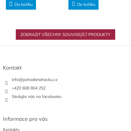
Do košíku
Do košíku
ZOBRAZIT VŠECHNY SOUVISEJÍCÍ PRODUKTY
Z
á
p
a
Kontakt
t
í
info
@
pohodanahacku.cz
+420 608 804 252
Sledujte nás na facebooku
Informace pro vás
Kontakty