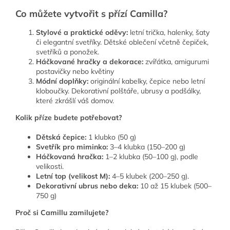
Co můžete vytvořit s přízí Camilla?
Stylové a praktické oděvy:
l
etní trička, halenky, šaty
či elegantní svetříky.
Dětské oblečení včetně čepiček,
svetříků a ponožek.
Háčkované hračky a dekorace:
zvířátka, amigurumi
postavičky nebo květiny
Módní doplňky:
o
riginální kabelky, čepice nebo letní
kloboučky. Dekorativní polštáře, ubrusy a podšálky,
které zkrášlí váš domov.
Kolik příze budete potřebovat?
Dětská čepice:
1 klubko (50 g)
Svetřík pro miminko:
3–4 klubka (150–200 g)
Háčkovaná hračka:
1–2 klubka (50–100 g), podle
velikosti.
Letní top (velikost M):
4–5 klubek (200–250 g).
Dekorativní ubrus nebo deka:
10 až 15 klubek (500–
750 g)
Proč
s
i Camillu zamilujete?