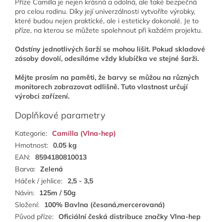
Příze Camilla je nejen krásná a odolná, ale také bezpečná
pro celou rodinu. Díky její univerzálnosti vytvoříte výrobky,
které budou nejen praktické, ale i esteticky dokonalé. Je to
příze, na kterou se můžete spolehnout při každém projektu.
Odstíny jednotlivých šarží se mohou lišit. Pokud skladové
zásoby dovolí, odesíláme vždy klubíčka ve stejné šarži.
Mějte prosím na paměti, že barvy se můžou na různých
monitorech zobrazovat odlišně. Tuto vlastnost určují
výrobci zařízení.
Doplňkové parametry
Kategorie
:
Camilla (Vlna-hep)
Hmotnost
:
0.05 kg
EAN
:
8594180810013
Barva
:
Zelená
Háček / jehlice
:
2,5 - 3,5
Návin
:
125m / 50g
Složení
:
100% Bavlna (česaná,mercerovaná)
Původ příze
:
Oficiální česká distribuce značky Vlna-hep