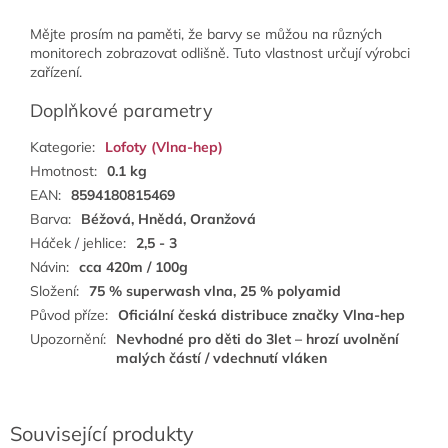
Mějte prosím na paměti, že barvy se můžou na různých
monitorech zobrazovat odlišně. Tuto vlastnost určují výrobci
zařízení.
Doplňkové parametry
Kategorie
:
Lofoty (Vlna-hep)
Hmotnost
:
0.1 kg
EAN
:
8594180815469
Barva
:
Béžová, Hnědá, Oranžová
Háček / jehlice
:
2,5 - 3
Návin
:
cca 420m / 100g
Složení
:
75 % superwash vlna, 25 % polyamid
Původ příze
:
Oficiální česká distribuce značky Vlna-hep
Upozornění
:
Nevhodné pro děti do 3let – hrozí uvolnění
malých částí / vdechnutí vláken
Související produkty