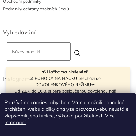
Obchodní podmínky
Podmínky ochrany osobních údajů
Vyhledávání
📢 Háčkovací hlášení! 📢
Instagram
⛱ POHODA NA HÁČKU přechází do
DOVOLENKOVÉHO REŽIMU☀
Od 21.7. do 16.8. si bere zaslouženou dovolenou náš
navíječ klubíček BB Cake, a tak si motání klubíček dává
Používáme cookies, abychom Vám umožnili pohodlné
krátkou pauzu.
prohlížení webu a díky analýze provozu webu neustále
Objednávky přijímáme dál - klubíčka, která máme
zlepšovali jeho funkce, výkon a použitelnost.
Více
vyrobená, odešleme bez zdržení. U ostatních se doba
Sledovat na Instagramu
informací
odeslání může prodloužit.
☀
Od 7.8. do 14.8. si dovolenou bude užívat obchůdek v