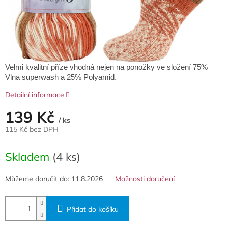
Velmi kvalitní příze vhodná nejen na ponožky ve složení 75%
Vlna superwash a 25% Polyamid.
Detailní informace
139 Kč
/ ks
115 Kč bez DPH
Měrná
cena:
Skladem
(4 ks)
Můžeme doručit do:
11.8.2026
Možnosti doručení
Přidat do košíku