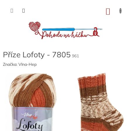
Přejít
na
NÁKU
obsah
KOŠÍK
Příze Lofoty - 7805
961
Značka:
Vlna-Hep