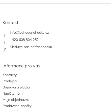
Z
á
p
a
Kontakt
t
í
info
@
pohodanahacku.cz
+420 608 804 252
Sledujte nás na facebooku
Informace pro vás
Kontakty
Prodejna
Doprava a platba
Napište nám
Moje objednávka
Prodávané značky