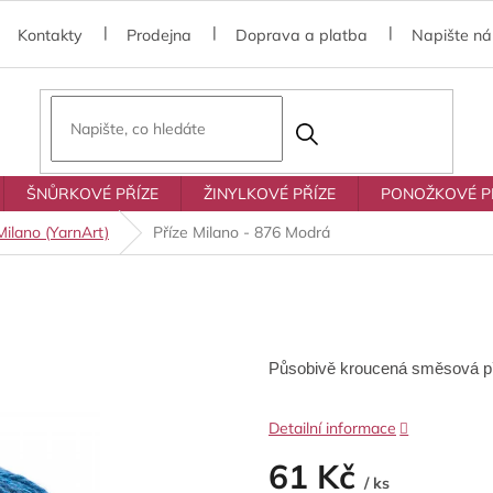
Kontakty
Prodejna
Doprava a platba
Napište n
ŠNŮRKOVÉ PŘÍZE
ŽINYLKOVÉ PŘÍZE
PONOŽKOVÉ P
Milano (YarnArt)
Příze Milano - 876 Modrá
Působivě kroucená směsová p
Detailní informace
61 Kč
/ ks