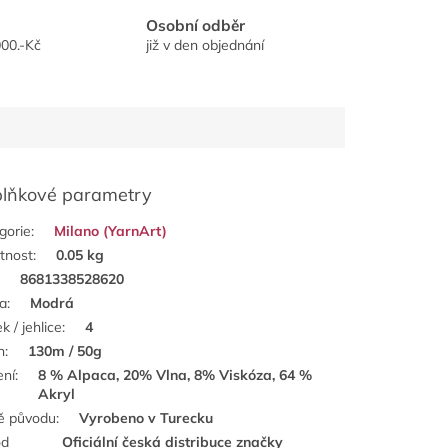
Osobní odběr
00.-Kč
již v den objednání
lňkové parametry
gorie
:
Milano (YarnArt)
tnost
:
0.05 kg
:
8681338528620
a
:
Modrá
k / jehlice
:
4
n
:
130m / 50g
ení
:
8 % Alpaca, 20% Vlna, 8% Viskóza, 64 %
Akryl
ě původu
:
Vyrobeno v Turecku
od
Oficiální česká distribuce značky