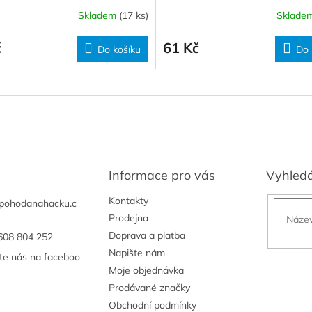
Skladem
(17 ks)
Sklade
č
61 Kč
Do košíku
Do 
Informace pro vás
Vyhled
Kontakty
pohodanahacku.c
Prodejna
Doprava a platba
608 804 252
Napište nám
jte nás na faceboo
Moje objednávka
Prodávané značky
Obchodní podmínky