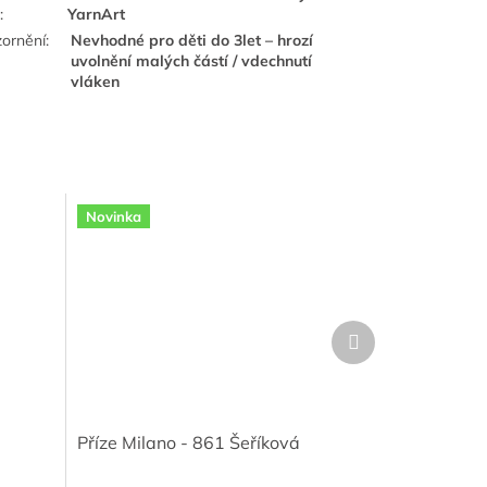
e
:
YarnArt
ornění
:
Nevhodné pro děti do 3let – hrozí
uvolnění malých částí / vdechnutí
vláken
Novinka
Další
produkt
Příze Milano - 861 Šeříková