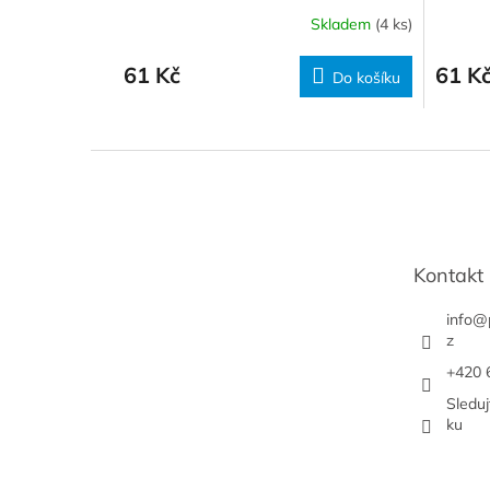
Skladem
(4 ks)
61 Kč
61 K
Do košíku
Z
á
p
a
t
Kontakt
í
info
@
z
+420 
Sledu
ku