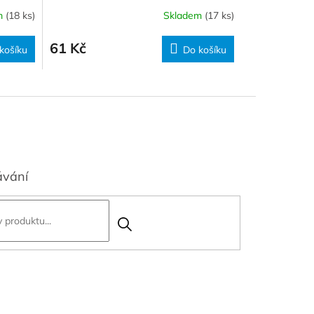
m
(18 ks)
Skladem
(17 ks)
61 Kč
košíku
Do košíku
ávání