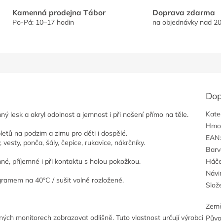
Kamenná prodejna Tábor
Doprava zdarma
Po-Pá: 10–17 hodin
na objednávky nad 20
Dop
Kate
mný lesk a akryl odolnost a jemnost i při nošení přímo na těle.
Hmo
letů na podzim a zimu pro děti i dospělé.
EAN
 vesty, ponča, šály, čepice, rukavice, nákrčníky.
Barv
mné, příjemné i při kontaktu s holou pokožkou.
Háče
Návi
gramem na 40°C / sušit volně rozložené.
Slož
Zem
ých monitorech zobrazovat odlišně. Tuto vlastnost určují výrobci
Pův