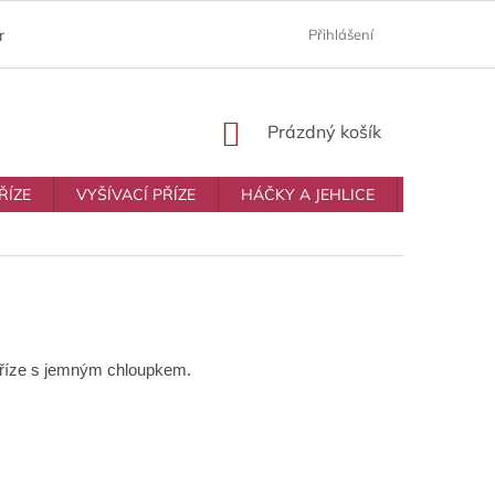
ám
Moje objednávka
Prodávané značky
Přihlášení
Obchodní p
NÁKUPNÍ
Prázdný košík
KOŠÍK
ŘÍZE
VYŠÍVACÍ PŘÍZE
HÁČKY A JEHLICE
VŠE NA T
říze s jemným chloupkem.