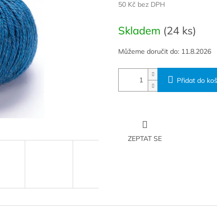
50 Kč bez DPH
Měrná
cena:
Skladem
(24 ks)
Můžeme doručit do:
11.8.2026
Přidat do koš
ZEPTAT SE