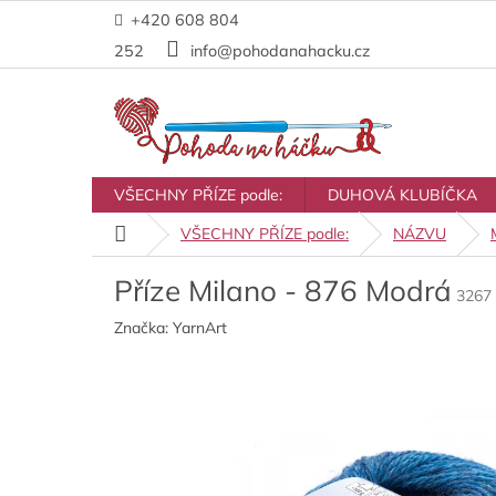
Přejít
+420 608 804
na
obsah
252
info@pohodanahacku.cz
VŠECHNY PŘÍZE podle:
DUHOVÁ KLUBÍČKA
Domů
VŠECHNY PŘÍZE podle:
NÁZVU
Příze Milano - 876 Modrá
3267
Značka:
YarnArt