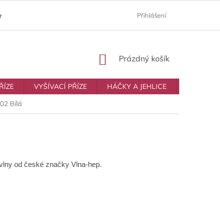
ám
Moje objednávka
Prodávané značky
Přihlášení
Obchodní p
NÁKUPNÍ
Prázdný košík
KOŠÍK
ŘÍZE
VYŠÍVACÍ PŘÍZE
HÁČKY A JEHLICE
VŠE NA T
02 Bílá
m vlny od české značky Vlna-hep.