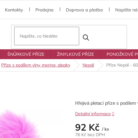
Kontakty
Prodejna
Doprava a platba
Napište n
ŠNŮRKOVÉ PŘÍZE
ŽINYLKOVÉ PŘÍZE
PONOŽKOVÉ P
Příze s podílem vlny, merina, alpaky
Nepál
Příze Nepál - 60
Hřejivá pletací příze s podíle
Detailní informace
92 Kč
/ ks
76 Kč bez DPH