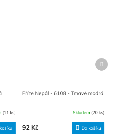
Další
produkt
á
Příze Nepál - 6108 - Tmavě modrá
m
(11 ks)
Skladem
(20 ks)
92 Kč
košíku
Do košíku