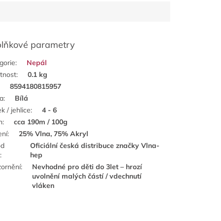
lňkové parametry
gorie
:
Nepál
tnost
:
0.1 kg
:
8594180815957
a
:
Bílá
k / jehlice
:
4 - 6
n
:
cca 190m / 100g
ení
:
25% Vlna, 75% Akryl
od
Oficiální česká distribuce značky Vlna-
e
:
hep
ornění
:
Nevhodné pro děti do 3let – hrozí
uvolnění malých částí / vdechnutí
vláken