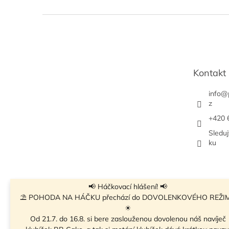
Z
á
p
a
t
Kontakt
í
info
@
z
+420 
Sledu
ku
📢 Háčkovací hlášení! 📢
⛱ POHODA NA HÁČKU přechází do DOVOLENKOVÉHO REŽI
☀
Od 21.7. do 16.8. si bere zaslouženou dovolenou náš navíječ