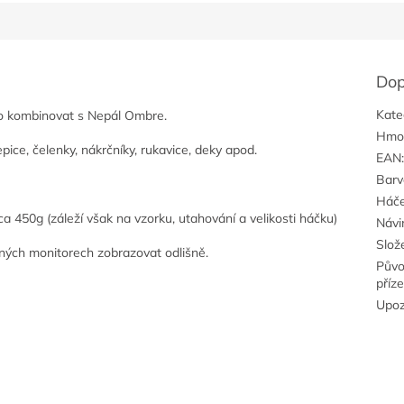
Dop
Kate
žno kombinovat s Nepál Ombre.
Hmo
epice, čelenky, nákrčníky, rukavice, deky apod.
EAN
Barv
Háče
 450g (záleží však na vzorku, utahování a velikosti háčku)
Návi
Slož
ných monitorech zobrazovat odlišně.
Pův
příz
Upoz