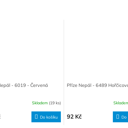
Nepál - 6019 - Červená
Příze Nepál - 6489 Hořčicov
Skladem
(19 ks)
Sklade
č
92 Kč
Do košíku
Do 