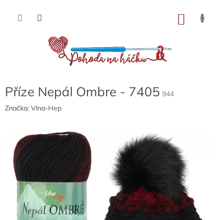
Přejít
na
NÁKU
obsah
KOŠÍK
Příze Nepál Ombre - 7405
944
Značka:
Vlna-Hep