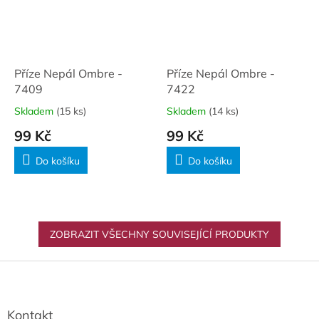
Příze Nepál Ombre -
Příze Nepál Ombre -
7409
7422
Skladem
(15 ks)
Skladem
(14 ks)
99 Kč
99 Kč
Do košíku
Do košíku
ZOBRAZIT VŠECHNY SOUVISEJÍCÍ PRODUKTY
Z
á
p
a
Kontakt