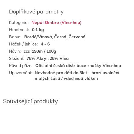
Doplňkové parametry
Kategorie
:
Nepál Ombre (Vlna-hep)
Hmotnost
:
0.1 kg
Barva
:
Bordó/Vínová, Černá, Červená
Háček / jehlice
:
4 - 6
Návin
:
cca 190m / 100g
Složení
:
75% Akryl, 25% Vlna
Původ příze
:
Oficiální česká distribuce značky Vlna-hep
Upozornění
:
Nevhodné pro děti do 3let – hrozí uvolnění
malých částí / vdechnutí vláken
Související produkty