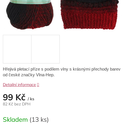
Hřejivá pletací příze s podílem vlny s krásnými přechody barev
od české značky Vlna-Hep.
Detailní informace
99 Kč
/ ks
82 Kč bez DPH
Měrná
cena:
Skladem
(13 ks)