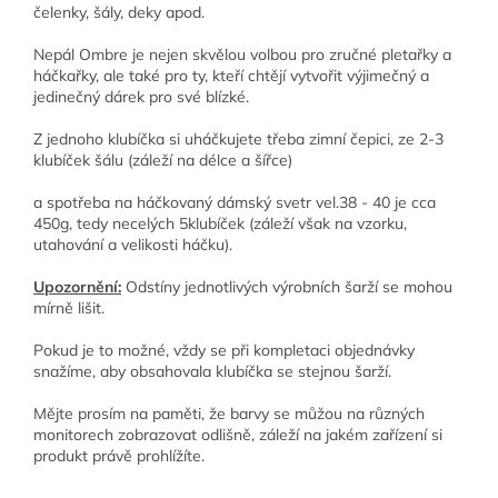
čelenky, šály, deky apod.
Nepál Ombre je nejen skvělou volbou pro zručné pletařky a
háčkařky, ale také pro ty, kteří chtějí vytvořit výjimečný a
jedinečný dárek pro své blízké.
Z jednoho klubíčka si uháčkujete třeba zimní čepici, ze 2-3
klubíček šálu (záleží na délce a šířce)
a spotřeba na háčkovaný dámský svetr vel.38 - 40 je cca
450g, tedy necelých 5klubíček (záleží však na vzorku,
utahování a velikosti háčku).
Upozornění:
Odstíny jednotlivých výrobních šarží se mohou
mírně lišit.
Pokud je to možné, vždy se při kompletaci objednávky
snažíme, aby obsahovala klubíčka se stejnou šarží.
Mějte prosím na paměti, že barvy se můžou na různých
monitorech zobrazovat odlišně, záleží na jakém zařízení si
produkt právě prohlížíte.