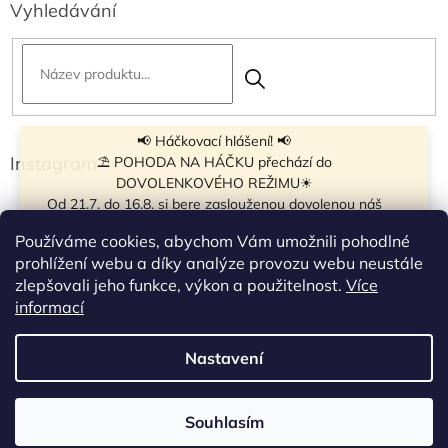
Vyhledávání
📢 Háčkovací hlášení! 📢
Instagram
⛱ POHODA NA HÁČKU přechází do
DOVOLENKOVÉHO REŽIMU☀
Od 21.7. do 16.8. si bere zaslouženou dovolenou náš
navíječ klubíček BB Cake, a tak si motání klubíček dává
Používáme cookies, abychom Vám umožnili pohodlné
krátkou pauzu.
prohlížení webu a díky analýze provozu webu neustále
Objednávky přijímáme dál - klubíčka, která máme
zlepšovali jeho funkce, výkon a použitelnost.
Více
vyrobená, odešleme bez zdržení. U ostatních se doba
Sledovat na Instagramu
informací
odeslání může prodloužit.
☀
Od 7.8. do 14.8. si dovolenou bude užívat obchůdek v
Nastavení
Vytvořil Shoptet
Táboře. Takže v tomto termínu bude zavřeno.
Objednávky přijaté v tomto termínu začneme vyřizovat
po návratu.
Souhlasím
Copyright 2026
Pohoda na háčku
. Všechna práva vyhrazena.
Děkujeme za pochopení!🧶