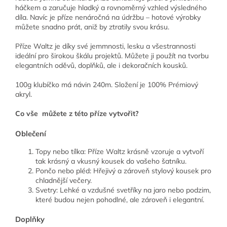
háčkem a zaručuje hladký a rovnoměrný vzhled výsledného
díla. Navíc je příze nenáročná na údržbu – hotové výrobky
můžete snadno prát, aniž by ztratily svou krásu.
Příze Waltz je díky své jemmnosti, lesku a všestrannosti
ideální pro širokou škálu projektů. Můžete ji použít na tvorbu
elegantních oděvů, doplňků, ale i dekoračních kousků.
100g klubíčko má návin 240m. Složení je 100% Prémiový
akryl.
Co vše můžete z této příze vytvořit?
Oblečení
Topy nebo tílka: Příze Waltz krásně vzoruje a vytvoří
tak krásný a vkusný kousek do vašeho šatníku.
Pončo nebo pléd: Hřejivý a zároveň stylový kousek pro
chladnější večery.
Svetry: Lehké a vzdušné svetříky na jaro nebo podzim,
které budou nejen pohodlné, ale zároveň i elegantní.
Doplňky