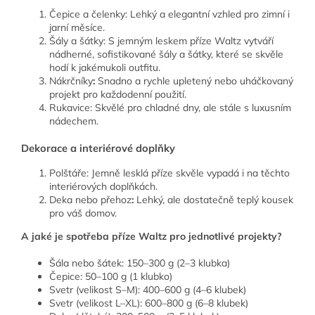
Čepice a čelenky: Lehký a elegantní vzhled pro zimní i
jarní měsíce.
Šály a šátky: S jemným leskem příze Waltz vytváří
nádherné, sofistikované šály a šátky, které se skvěle
hodí k jakémukoli outfitu.
Nákrčníky
:
Snadno a rychle upletený nebo uháčkovaný
projekt pro každodenní použití.
Rukavice: Skvělé pro chladné dny, ale stále s luxusním
nádechem.
Dekorace a interiérové doplňky
Polštáře: Jemně lesklá příze skvěle vypadá i na těchto
interiérových doplňkách.
Deka nebo přehoz
:
Lehký, ale dostatečně teplý kousek
pro váš domov.
A jaké je spotřeba příze Waltz pro jednotlivé projekty?
Šála nebo šátek: 150–300 g (2–3 klubka)
Čepice: 50–100 g (1 klubko)
Svetr (velikost S–M): 400–600 g (4–6 klubek)
Svetr (velikost L–XL): 600–800 g (6–8 klubek)