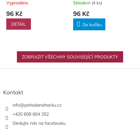
Vyprodáno
Skladem
(4 ks)
96 Kč
96 Kč
DETAIL
Do košíku
ZOBRAZIT VŠECHNY SOUVISEJÍCÍ PRODUKTY
Z
á
p
a
Kontakt
t
í
info
@
pohodanahacku.cz
+420 608 804 252
Sledujte nás na facebooku