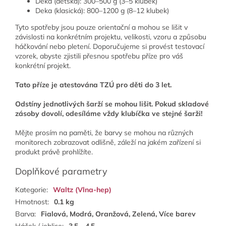
Deka (dětská): 300–500 g (3–5 klubek)
Deka (klasická): 800–1200 g (8–12 klubek)
Tyto spotřeby jsou pouze orientační a mohou se lišit v
závislosti na konkrétním projektu, velikosti, vzoru a způsobu
háčkování nebo pletení. Doporučujeme si provést testovací
vzorek, abyste zjistili přesnou spotřebu příze pro váš
konkrétní projekt.
Tato příze je atestována TZÚ pro děti do 3 let.
Odstíny jednotlivých šarží se mohou lišit. Pokud skladové
zásoby dovolí, odesíláme vždy klubíčka ve stejné šarži!
Mějte prosím na paměti, že barvy se mohou na různých
monitorech zobrazovat odlišně, z
áleží na jakém zařízení si
produkt právě prohlížíte.
Doplňkové parametry
Kategorie
:
Waltz (Vlna-hep)
Hmotnost
:
0.1 kg
Barva
:
Fialová, Modrá, Oranžová, Zelená, Více barev