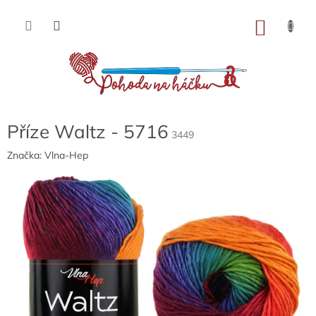
Přejít
na
NÁKU
obsah
KOŠÍK
Příze Waltz - 5716
3449
Značka:
Vlna-Hep