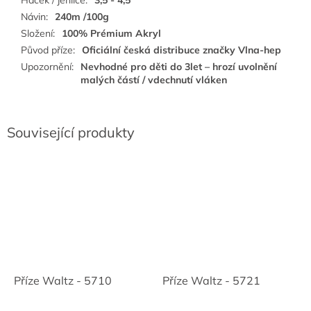
Háček / jehlice
:
3,5 - 4,5
Návin
:
240m /100g
Složení
:
100% Prémium Akryl
Původ příze
:
Oficiální česká distribuce značky Vlna-hep
Upozornění
:
Nevhodné pro děti do 3let – hrozí uvolnění
malých částí / vdechnutí vláken
Související produkty
Příze Waltz - 5710
Příze Waltz - 5721