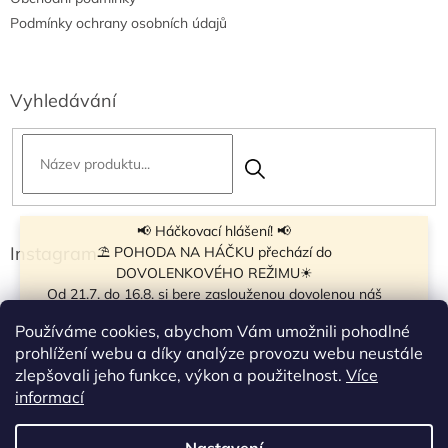
Podmínky ochrany osobních údajů
Vyhledávání
📢 Háčkovací hlášení! 📢
Instagram
⛱ POHODA NA HÁČKU přechází do
DOVOLENKOVÉHO REŽIMU☀
Od 21.7. do 16.8. si bere zaslouženou dovolenou náš
navíječ klubíček BB Cake, a tak si motání klubíček dává
Používáme cookies, abychom Vám umožnili pohodlné
krátkou pauzu.
prohlížení webu a díky analýze provozu webu neustále
Objednávky přijímáme dál - klubíčka, která máme
zlepšovali jeho funkce, výkon a použitelnost.
Více
vyrobená, odešleme bez zdržení. U ostatních se doba
Sledovat na Instagramu
informací
odeslání může prodloužit.
☀
Od 7.8. do 14.8. si dovolenou bude užívat obchůdek v