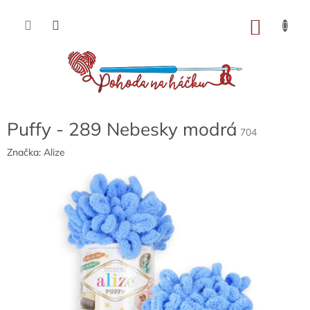
Přejít
na
NÁKU
obsah
KOŠÍK
Puffy - 289 Nebesky modrá
704
Značka:
Alize