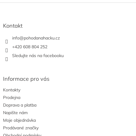
Z
á
p
a
Kontakt
t
í
info
@
pohodanahacku.cz
+420 608 804 252
Sledujte nás na facebooku
Informace pro vás
Kontakty
Prodejna
Doprava a platba
Napište nám
Moje objednávka
Prodávané značky
Obchodní podmínky