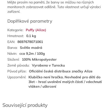
Mějte prosím na paměti, že barvy se můžou na různých
monitorech zobrazovat odlišně. Tuto vlastnost určují výrobci
zařízení.
Doplňkové parametry
Kategorie
:
Puffy (Alize)
Hmotnost
:
0.1 kg
EAN
:
8697678071061
Barva
:
Světle modrá
Návin
:
cca 9,2m / 100g
Složení
:
100% Mikropolyester
Země původu
:
Vyrobeno v Turecku
Původ příze
:
Oficiální česká distribuce značky Alize
Upozornění
:
Klubíčko není hračka. Nevhodné pro děti do
3let – hrozí uvolnění malých částí / vdechnutí
vláken / uškrcení
Související produkty