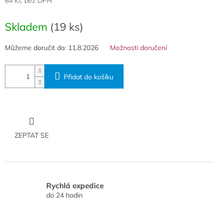
64 Kč bez DPH
Měrná
cena:
Skladem
(19 ks)
Můžeme doručit do:
11.8.2026
Možnosti doručení
Přidat do košíku
ZEPTAT SE
Rychlá expedice
do 24 hodin