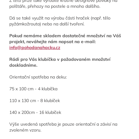
Z této příze také vyrobíte krásné designové povlaky na
polštáře, přehozy na postele a mnoho dalšího.
Dá se také využít na výrobu části hraček (např. tělo
pyžámkožrouta) nebo na další tvoření.
Pokud nemáme skladem dostatečné množství na Váš
projekt, neváhejte nám napsat na e-mail:
info@pohodanahacku.cz
Rádi pro Vás klubíčka v požadovaném množství
doskladníme.
Orientační spotřeba na deku:
75 x 100 cm - 4 klubíčka
110 x 130 cm - 8 klubíček
140 x 200cm - 16 klubíček
Výše uvedená spotřeba je pouze orientační a závisí na
zvoleném vzoru.