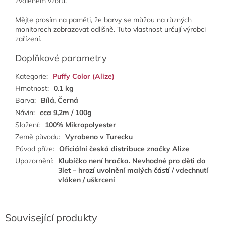
zvoleném vzoru.
Mějte prosím na paměti, že barvy se můžou na různých
monitorech zobrazovat odlišně. Tuto vlastnost určují výrobci
zařízení.
Doplňkové parametry
Kategorie
:
Puffy Color (Alize)
Hmotnost
:
0.1 kg
Barva
:
Bílá, Černá
Návin
:
cca 9,2m / 100g
Složení
:
100% Mikropolyester
Země původu
:
Vyrobeno v Turecku
Původ příze
:
Oficiální česká distribuce značky Alize
Upozornění
:
Klubíčko není hračka. Nevhodné pro děti do
3let – hrozí uvolnění malých částí / vdechnutí
vláken / uškrcení
Související produkty