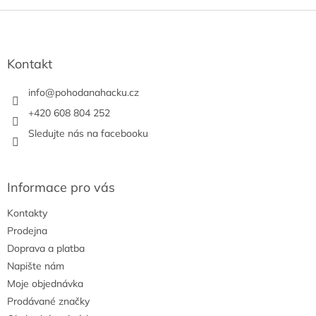
Z
á
p
a
Kontakt
t
í
info
@
pohodanahacku.cz
+420 608 804 252
Sledujte nás na facebooku
Informace pro vás
Kontakty
Prodejna
Doprava a platba
Napište nám
Moje objednávka
Prodávané značky