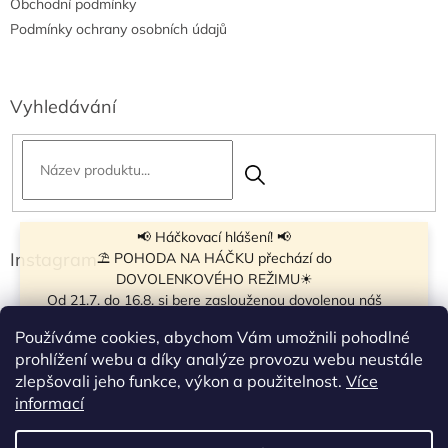
Obchodní podmínky
Podmínky ochrany osobních údajů
Vyhledávání
📢 Háčkovací hlášení! 📢
Instagram
⛱ POHODA NA HÁČKU přechází do
DOVOLENKOVÉHO REŽIMU☀
Od 21.7. do 16.8. si bere zaslouženou dovolenou náš
navíječ klubíček BB Cake, a tak si motání klubíček dává
Používáme cookies, abychom Vám umožnili pohodlné
krátkou pauzu.
prohlížení webu a díky analýze provozu webu neustále
Objednávky přijímáme dál - klubíčka, která máme
zlepšovali jeho funkce, výkon a použitelnost.
Více
vyrobená, odešleme bez zdržení. U ostatních se doba
Sledovat na Instagramu
informací
odeslání může prodloužit.
☀
Od 7.8. do 14.8. si dovolenou bude užívat obchůdek v