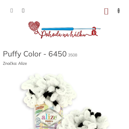
Přejít
na
NÁKU
obsah
KOŠÍK
Puffy Color - 6450
3508
Značka:
Alize