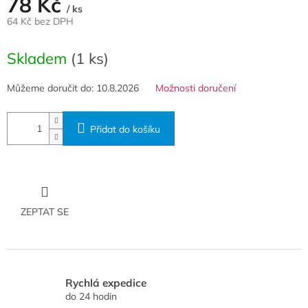
78 Kč
/ ks
64 Kč bez DPH
Měrná
cena:
Skladem
(1 ks)
Můžeme doručit do:
10.8.2026
Možnosti doručení
Přidat do košíku
ZEPTAT SE
Rychlá expedice
do 24 hodin