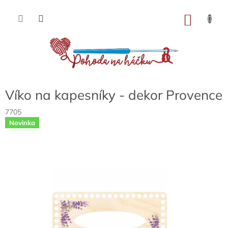
Přejít
na
NÁKU
obsah
KOŠÍK
Víko na kapesníky - dekor Provence
7705
Novinka