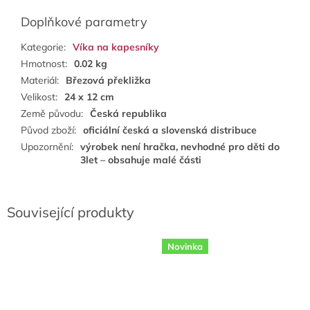
Doplňkové parametry
Kategorie
:
Víka na kapesníky
Hmotnost
:
0.02 kg
Materiál
:
Březová překližka
Velikost
:
24 x 12 cm
Země původu
:
Česká republika
Původ zboží
:
oficiální česká a slovenská distribuce
Upozornění
:
výrobek není hračka, nevhodné pro děti do
3let – obsahuje malé části
Související produkty
Novinka