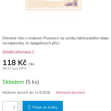
Dřevěné víko s motivem Provence na výrobu háčkovaného obalu
na kapesníky ze špagetových přízí.
Detailní informace
118 Kč
/ ks
98 Kč bez DPH
Měrná
cena:
Skladem
(5 ks)
Můžeme doručit do:
11.8.2026
Možnosti doručení
Přidat do košíku