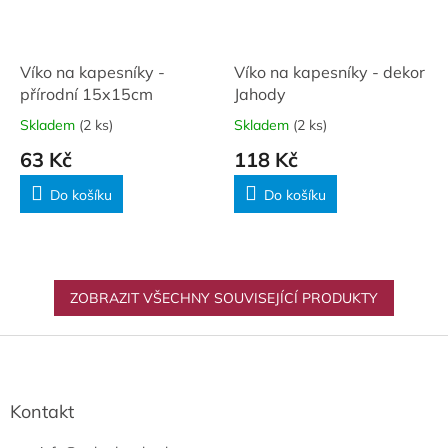
Víko na kapesníky -
Víko na kapesníky - dekor
přírodní 15x15cm
Jahody
Skladem
(2 ks)
Skladem
(2 ks)
63 Kč
118 Kč
Do košíku
Do košíku
ZOBRAZIT VŠECHNY SOUVISEJÍCÍ PRODUKTY
Z
á
p
a
Kontakt
t