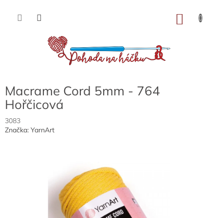
Přejít
na
NÁKU
obsah
KOŠÍK
Macrame Cord 5mm - 764
Hořčicová
3083
Značka:
YarnArt