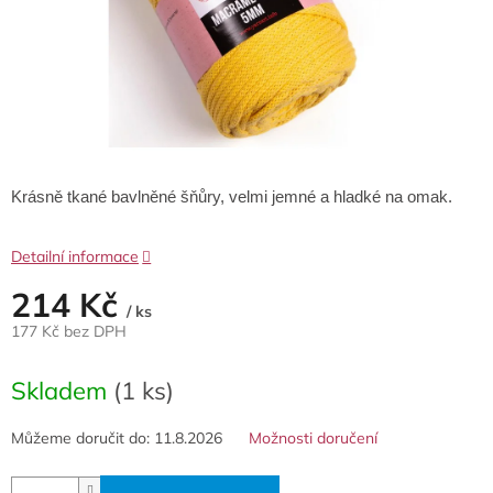
Krásně tkané bavlněné šňůry, velmi jemné a hladké na omak.
Detailní informace
214 Kč
/ ks
177 Kč bez DPH
Měrná
cena:
Skladem
(1 ks)
Můžeme doručit do:
11.8.2026
Možnosti doručení