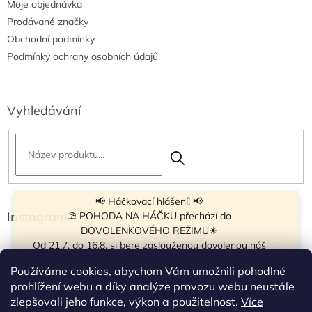
Moje objednávka
Prodávané značky
Obchodní podmínky
Podmínky ochrany osobních údajů
Vyhledávání
📢 Háčkovací hlášení! 📢
Instagram
⛱ POHODA NA HÁČKU přechází do
DOVOLENKOVÉHO REŽIMU☀
Od 21.7. do 16.8. si bere zaslouženou dovolenou náš
navíječ klubíček BB Cake, a tak si motání klubíček dává
Používáme cookies, abychom Vám umožnili pohodlné
krátkou pauzu.
prohlížení webu a díky analýze provozu webu neustále
Objednávky přijímáme dál - klubíčka, která máme
zlepšovali jeho funkce, výkon a použitelnost.
Více
vyrobená, odešleme bez zdržení. U ostatních se doba
Sledovat na Instagramu