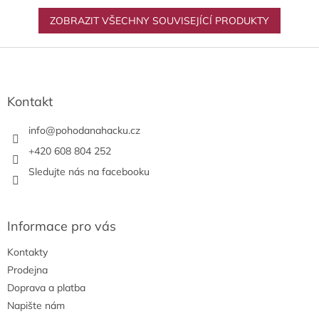
ZOBRAZIT VŠECHNY SOUVISEJÍCÍ PRODUKTY
Z
á
p
a
Kontakt
t
í
info
@
pohodanahacku.cz
+420 608 804 252
Sledujte nás na facebooku
Informace pro vás
Kontakty
Prodejna
Doprava a platba
Napište nám