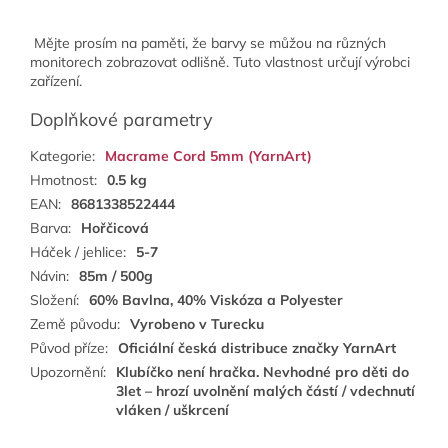
Mějte prosím na paměti, že barvy se můžou na různých
monitorech zobrazovat odlišně. Tuto vlastnost určují výrobci
zařízení.
Doplňkové parametry
Kategorie
:
Macrame Cord 5mm (YarnArt)
Hmotnost
:
0.5 kg
EAN
:
8681338522444
Barva
:
Hořčicová
Háček / jehlice
:
5-7
Návin
:
85m / 500g
Složení
:
60% Bavlna, 40% Viskóza a Polyester
Země původu
:
Vyrobeno v Turecku
Původ příze
:
Oficiální česká distribuce značky YarnArt
Upozornění
:
Klubíčko není hračka. Nevhodné pro děti do
3let – hrozí uvolnění malých částí / vdechnutí
vláken / uškrcení