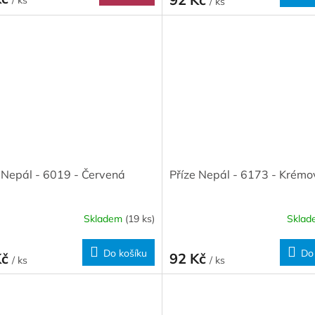
/ ks
 Nepál - 6019 - Červená
Příze Nepál - 6173 - Krém
Skladem
(19 ks)
Skla
Do košíku
Do
Kč
92 Kč
/ ks
/ ks