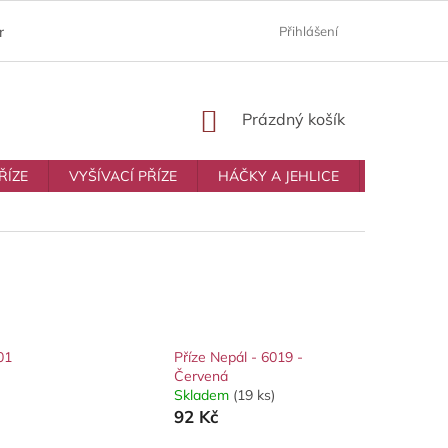
ám
Moje objednávka
Prodávané značky
Přihlášení
Obchodní p
NÁKUPNÍ
Prázdný košík
KOŠÍK
ŘÍZE
VYŠÍVACÍ PŘÍZE
HÁČKY A JEHLICE
VŠE NA T
01
Příze Nepál - 6019 -
Červená
Skladem
(19 ks)
92 Kč