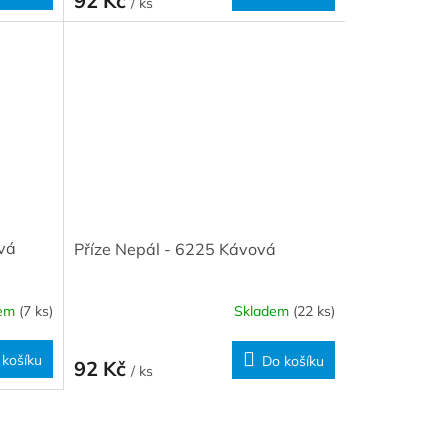
92 Kč
/ ks
ová
Příze Nepál - 6225 Kávová
dem
(7 ks)
Skladem
(22 ks)
 košíku
Do košíku
92 Kč
/ ks