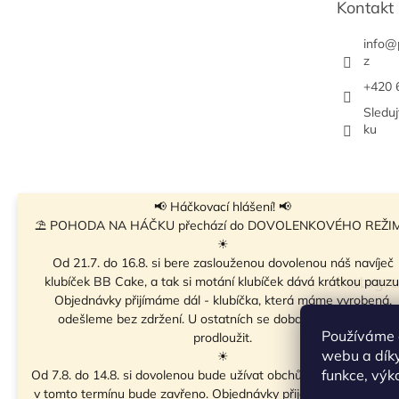
Kontakt
í
info
@
z
+420 
Sledu
ku
📢 Háčkovací hlášení! 📢
⛱ POHODA NA HÁČKU přechází do DOVOLENKOVÉHO REŽI
☀
Od 21.7. do 16.8. si bere zaslouženou dovolenou náš navíječ
Instagr
klubíček BB Cake, a tak si motání klubíček dává krátkou pauzu
Objednávky přijímáme dál - klubíčka, která máme vyrobená,
odešleme bez zdržení. U ostatních se doba odeslání může
Používáme 
prodloužit.
webu a díky
☀
Sledo
funkce, výk
Od 7.8. do 14.8. si dovolenou bude užívat obchůdek v Táboře. Ta
v tomto termínu bude zavřeno. Objednávky přijaté v tomto term