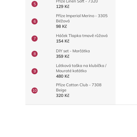
Příze Linen Soft - 7320
129 Kč
Příze Imperial Merino - 3305
Béžová
98 Kč
Háček Tlapka tmavě růžová
154 Kč
DIY set - Morčátka
359 Kč
Látková taška na klubíčka /
Mouraté koťátko
480 Kč
Příze Cotton Club - 7308
Beige
320 Kč
Z
á
p
a
t