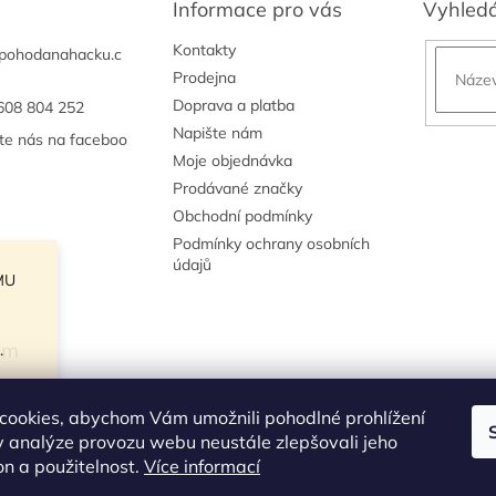
Informace pro vás
Vyhled
Kontakty
pohodanahacku.c
Prodejna
Doprava a platba
608 804 252
Napište nám
jte nás na faceboo
Moje objednávka
Prodávané značky
Obchodní podmínky
Podmínky ochrany osobních
údajů
MU
am
.
cookies, abychom Vám umožnili pohodlné prohlížení
 analýze provozu webu neustále zlepšovali jeho
vat na Instagramu
on a použitelnost.
Více informací
kže
ínu