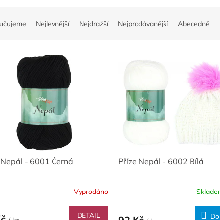
učujeme
Nejlevnější
Nejdražší
Nejprodávanější
Abecedně
 Nepál - 6001 Černá
Příze Nepál - 6002 Bílá
Vyprodáno
Sklad
DETAIL
Do
Kč
92 Kč
/ ks