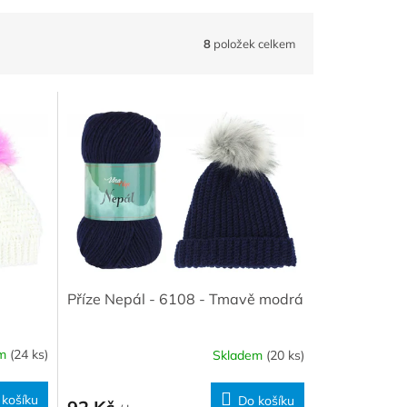
8
položek celkem
Příze Nepál - 6108 - Tmavě modrá
em
(24 ks)
Skladem
(20 ks)
 košíku
Do košíku