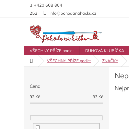
Přejít
+420 608 804
na
obsah
252
info@pohodanahacku.cz
VŠECHNY PŘÍZE podle:
DUHOVÁ KLUBÍČKA
Domů
VŠECHNY PŘÍZE podle:
ZNAČKY
P
Nep
o
s
Cena
Nejp
t
r
92
Kč
93
Kč
a
n
n
í
p