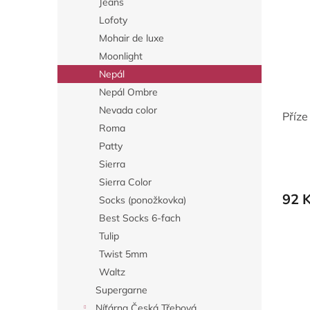
Jeans
Lofoty
Mohair de luxe
Moonlight
Nepál
Nepál Ombre
Nevada color
Příz
Roma
Patty
Sierra
Sierra Color
92 
Socks (ponožkovka)
Best Socks 6-fach
Tulip
Twist 5mm
Waltz
Supergarne
Níťárna Česká Třebová