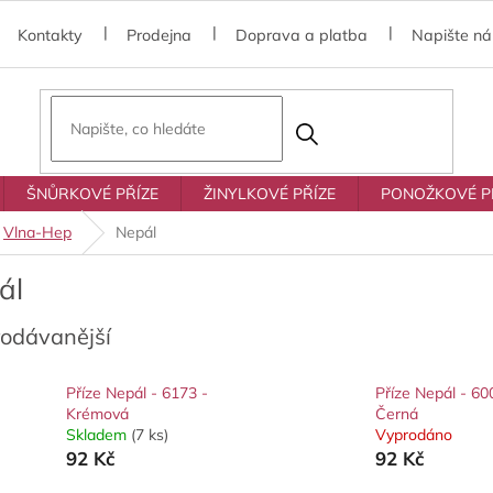
Kontakty
Prodejna
Doprava a platba
Napište n
ŠNŮRKOVÉ PŘÍZE
ŽINYLKOVÉ PŘÍZE
PONOŽKOVÉ P
Vlna-Hep
Nepál
ál
rodávanější
Příze Nepál - 6173 -
Příze Nepál - 60
Krémová
Černá
Skladem
(7 ks)
Vyprodáno
92 Kč
92 Kč