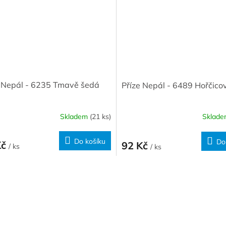
e Nepál - 6235 Tmavě šedá
Příze Nepál - 6489 Hořčico
Skladem
(21 ks)
Sklad
Do košíku
Do
Kč
92 Kč
/ ks
/ ks
O
v
l
á
d
a