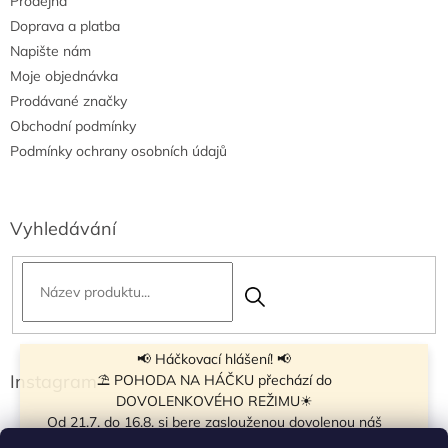
Prodejna
Doprava a platba
Napište nám
Moje objednávka
Prodávané značky
Obchodní podmínky
Podmínky ochrany osobních údajů
Vyhledávání
📢 Háčkovací hlášení! 📢
Instagram
⛱ POHODA NA HÁČKU přechází do
DOVOLENKOVÉHO REŽIMU☀
Od 21.7. do 16.8. si bere zaslouženou dovolenou náš
navíječ klubíček BB Cake, a tak si motání klubíček dává