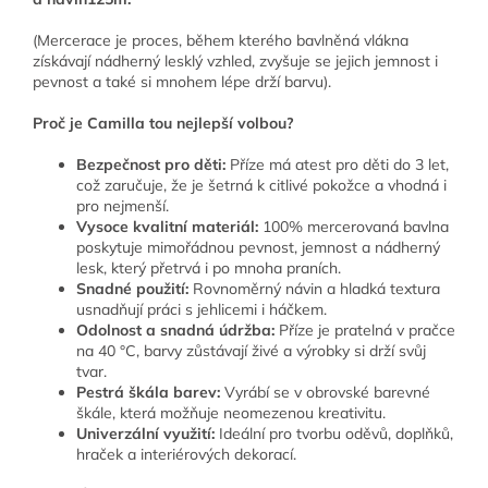
(Mercerace je proces, během kterého bavlněná vlákna
získávají nádherný lesklý vzhled, zvyšuje se jejich jemnost i
pevnost a také si mnohem lépe drží barvu).
Proč je Camilla tou nejlepší volbou?
Bezpečnost pro děti:
Příze má atest pro děti do 3 let,
což zaručuje, že je šetrná k citlivé pokožce a vhodná i
pro nejmenší.
Vysoce kvalitní materiál:
100% mercerovaná bavlna
poskytuje mimořádnou pevnost, jemnost a nádherný
lesk, který přetrvá i po mnoha praních.
Snadné použití:
Rovnoměrný návin a hladká textura
usnadňují práci s jehlicemi i háčkem.
Odolnost a snadná údržba:
Příze je pratelná v pračce
na 40 °C, barvy zůstávají živé a výrobky si drží svůj
tvar.
Pestrá škála barev:
Vyrábí se v obrovské barevné
škále, která možňuje neomezenou kreativitu.
Univerzální využití:
Ideální pro tvorbu oděvů, doplňků,
hraček a interiérových dekorací.