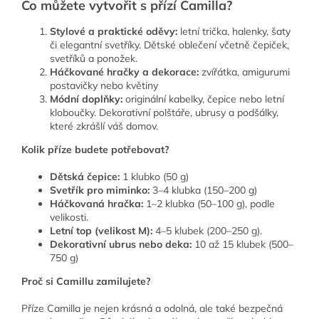
Co můžete vytvořit s přízí Camilla?
Stylové a praktické oděvy:
l
etní trička, halenky, šaty
či elegantní svetříky.
Dětské oblečení včetně čepiček,
svetříků a ponožek.
Háčkované hračky a dekorace:
zvířátka, amigurumi
postavičky nebo květiny
Módní doplňky:
o
riginální kabelky, čepice nebo letní
kloboučky. Dekorativní polštáře, ubrusy a podšálky,
které zkrášlí váš domov.
Kolik příze budete potřebovat?
Dětská čepice:
1 klubko (50 g)
Svetřík pro miminko:
3–4 klubka (150–200 g)
Háčkovaná hračka:
1–2 klubka (50–100 g), podle
velikosti.
Letní top (velikost M):
4–5 klubek (200–250 g).
Dekorativní ubrus nebo deka:
10 až 15 klubek (500–
750 g)
Proč
s
i Camillu zamilujete?
Příze Camilla je nejen krásná a odolná, ale také bezpečná