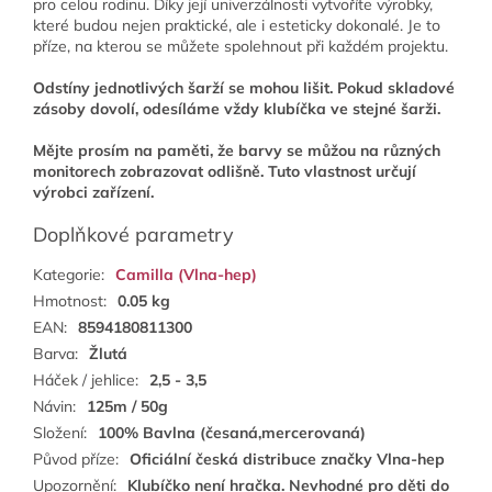
pro celou rodinu. Díky její univerzálnosti vytvoříte výrobky,
které budou nejen praktické, ale i esteticky dokonalé. Je to
příze, na kterou se můžete spolehnout při každém projektu.
Odstíny jednotlivých šarží se mohou lišit. Pokud skladové
zásoby dovolí, odesíláme vždy klubíčka ve stejné šarži.
Mějte prosím na paměti, že barvy se můžou na různých
monitorech zobrazovat odlišně. Tuto vlastnost určují
výrobci zařízení.
Doplňkové parametry
Kategorie
:
Camilla (Vlna-hep)
Hmotnost
:
0.05 kg
EAN
:
8594180811300
Barva
:
Žlutá
Háček / jehlice
:
2,5 - 3,5
Návin
:
125m / 50g
Složení
:
100% Bavlna (česaná,mercerovaná)
Původ příze
:
Oficiální česká distribuce značky Vlna-hep
Upozornění
:
Klubíčko není hračka. Nevhodné pro děti do