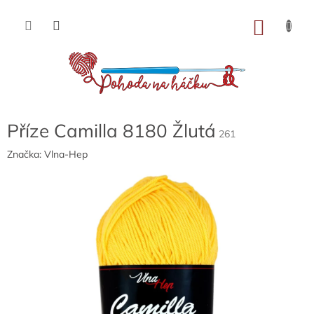
Přejít
na
NÁKU
obsah
KOŠÍK
Příze Camilla 8180 Žlutá
261
Značka:
Vlna-Hep