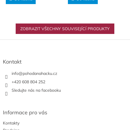
ZOBRAZIT VŠECHNY SOUVISEJÍCÍ PRODUKTY
Z
á
p
a
Kontakt
t
í
info
@
pohodanahacku.cz
+420 608 804 252
Sledujte nás na facebooku
Informace pro vás
Kontakty