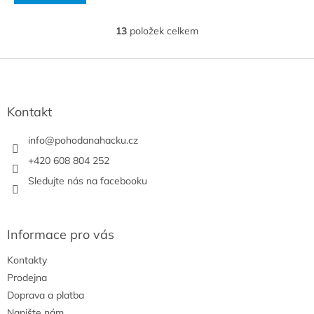
13
položek celkem
O
v
l
Z
á
á
d
p
a
a
Kontakt
c
t
í
í
info
@
pohodanahacku.cz
p
r
+420 608 804 252
v
Sledujte nás na facebooku
k
y
v
ý
Informace pro vás
p
i
Kontakty
s
u
Prodejna
Doprava a platba
Napište nám