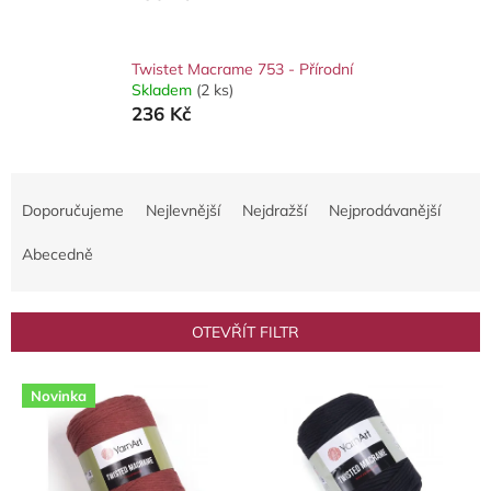
Twistet Macrame 753 - Přírodní
Skladem
(2 ks)
236 Kč
Ř
a
Doporučujeme
Nejlevnější
Nejdražší
Nejprodávanější
z
e
Abecedně
n
í
p
OTEVŘÍT FILTR
r
o
V
d
Novinka
ý
u
p
k
i
t
s