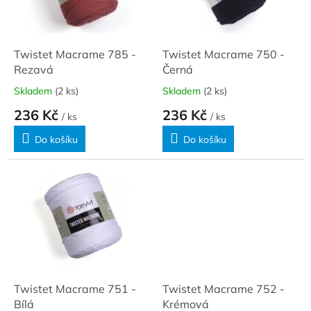
ů
p
r
o
d
Twistet Macrame 785 -
Twistet Macrame 750 -
u
Rezavá
Černá
k
Skladem
(2 ks)
Skladem
(2 ks)
t
236 Kč
236 Kč
ů
/ ks
/ ks
Do košíku
Do košíku
Twistet Macrame 751 -
Twistet Macrame 752 -
Bílá
Krémová