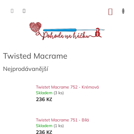
Přejít
na
NÁKU
obsah
KOŠÍK
Twisted Macrame
Nejprodávanější
Twistet Macrame 752 - Krémová
Skladem
(3 ks)
236 Kč
Twistet Macrame 751 - Bílá
Skladem
(1 ks)
236 Kč