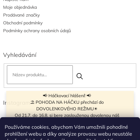
Moje objednávka
Prodávané značky
Obchodní podmínky
Podmínky ochrany osobních údajů
Vyhledávání
📢 Háčkovací hlášení! 📢
Instagram
⛱ POHODA NA HÁČKU přechází do
DOVOLENKOVÉHO REŽIMU☀
Od 21.7. do 16.8. si bere zaslouženou dovolenou náš
navíječ klubíček BB Cake, a tak si motání klubíček dává
Používáme cookies, abychom Vám umožnili pohodlné
krátkou pauzu.
prohlížení webu a díky analýze provozu webu neustále
Objednávky přijímáme dál - klubíčka, která máme