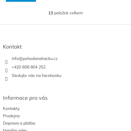
13
položek celkem
O
v
l
Z
á
á
d
p
a
a
Kontakt
c
t
í
í
info
@
pohodanahacku.cz
p
r
+420 608 804 252
v
Sledujte nás na facebooku
k
y
v
ý
Informace pro vás
p
i
Kontakty
s
u
Prodejna
Doprava a platba
Napište nám