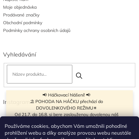
Moje objednávka
Prodávané značky
Obchodní podmínky
Podmínky ochrany osobních údajů
Vyhledávání
📢 Háčkovací hlášení! 📢
Instagram
⛱ POHODA NA HÁČKU přechází do
DOVOLENKOVÉHO REŽIMU☀
Od 21.7. do 16.8. si bere zaslouženou dovolenou náš
navíječ klubíček BB Cake, a tak si motání klubíček dává
Používáme cookies, abychom Vám umožnili pohodlné
krátkou pauzu.
prohlížení webu a díky analýze provozu webu neustále
Objednávky přijímáme dál - klubíčka, která máme