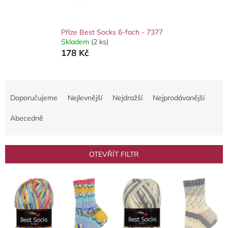
Příze Best Socks 6-fach - 7377
Skladem
(2 ks)
178 Kč
Ř
a
Doporučujeme
Nejlevnější
Nejdražší
Nejprodávanější
z
e
Abecedně
n
í
p
OTEVŘÍT FILTR
r
o
V
d
ý
u
p
k
i
t
s