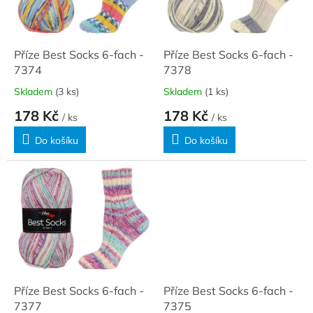
ů
p
r
o
d
Příze Best Socks 6-fach -
Příze Best Socks 6-fach -
u
7374
7378
k
Skladem
(3 ks)
Skladem
(1 ks)
t
178 Kč
178 Kč
ů
/ ks
/ ks
Do košíku
Do košíku
Příze Best Socks 6-fach -
Příze Best Socks 6-fach -
7377
7375