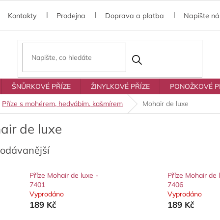
Kontakty
Prodejna
Doprava a platba
Napište n
ŠNŮRKOVÉ PŘÍZE
ŽINYLKOVÉ PŘÍZE
PONOŽKOVÉ P
Příze s mohérem, hedvábím, kašmírem
Mohair de luxe
air de luxe
rodávanější
Příze Mohair de luxe -
Příze Mohair de 
7401
7406
Vyprodáno
Vyprodáno
189 Kč
189 Kč