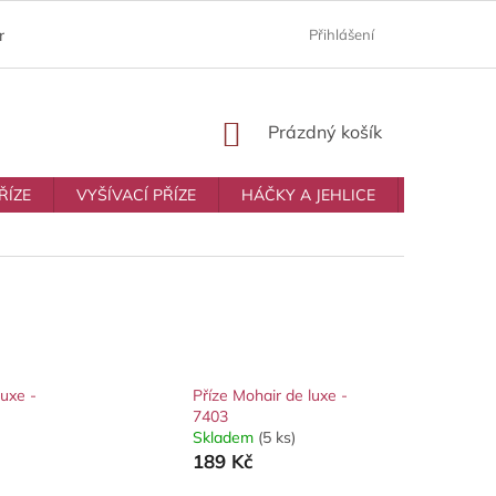
ám
Moje objednávka
Prodávané značky
Přihlášení
Obchodní p
NÁKUPNÍ
Prázdný košík
KOŠÍK
ŘÍZE
VYŠÍVACÍ PŘÍZE
HÁČKY A JEHLICE
VŠE NA T
luxe -
Příze Mohair de luxe -
7403
Skladem
(5 ks)
189 Kč