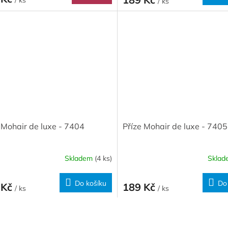
/ ks
 Mohair de luxe - 7404
Příze Mohair de luxe - 7405
Skladem
(4 ks)
Skla
Do košíku
Do
 Kč
189 Kč
/ ks
/ ks
O
v