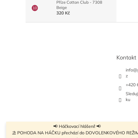
Příze Cotton Club - 7308
Beige
320 Kč
Z
á
p
a
t
Kontakt
í
info
@
z
+420 
Sledu
ku
📢 Háčkovací hlášení! 📢
⛱ POHODA NA HÁČKU přechází do DOVOLENKOVÉHO REŽI