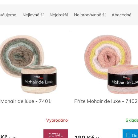
učujeme
Nejlevnější
Nejdražší
Nejprodávanější
Abecedně
 Mohair de luxe - 7401
Příze Mohair de luxe - 7402
Vyprodáno
Skla
DETAIL
Do
 Kč
189 Kč
/ ks