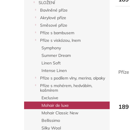
SLOŽENÍ
Bavlněné příze
Akrylové příze
Směsové příze
Příze s bambusem
Příze s viskózou, lnem
Symphony
Summer Dream
Linen Soft
Intense Linen
Příze
Příze s podílem vlny, merina, alpaky
Příze s mohérem, hedvábím,
kašmírem
Exclusive
Mohair de luxe
189
Mohair Classic New
Bellissimo
Silky Wool