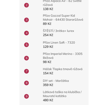
Příze Alpaca Air - 82 Světle
růžová
138 Kč
Příze Gazzal Super Kid
Mohair - 64430 Starorůžová
89 Kč
ŠTĚSTÍ / 3nitka+ lurex
254 Kč
Příze Linen Soft - 7320
129 Kč
Příze Imperial Merino - 3305
Béžová
98 Kč
Háček Tlapka tmavě růžová
154 Kč
DIY set - Morčátka
359 Kč
Látková taška na klubíčka /
Mouraté koťátko
480 Kč