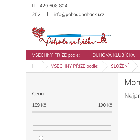
Přejít
+420 608 804
na
obsah
252
info@pohodanahacku.cz
VŠECHNY PŘÍZE podle:
DUHOVÁ KLUBÍČKA
Domů
VŠECHNY PŘÍZE podle:
SLOŽENÍ
P
Moh
o
s
Cena
Nejp
t
r
189
Kč
190
Kč
a
n
n
í
p