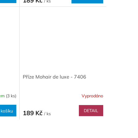
189 Kč
/ ks
Příze Mohair de luxe - 7406
dem
(3 ks)
Vyprodáno
DETAIL
 košíku
189 Kč
/ ks