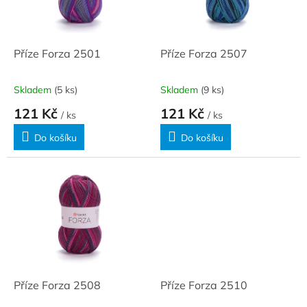
ů
p
r
o
d
Příze Forza 2501
Příze Forza 2507
u
k
Skladem
(5 ks)
Skladem
(9 ks)
t
121 Kč
121 Kč
ů
/ ks
/ ks
Do košíku
Do košíku
Příze Forza 2508
Příze Forza 2510