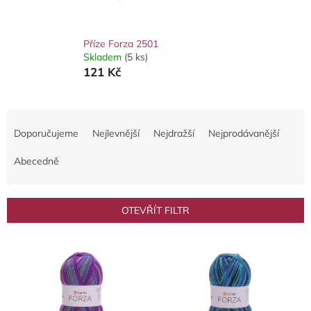
Příze Forza 2501
Skladem
(5 ks)
121 Kč
Ř
a
Doporučujeme
Nejlevnější
Nejdražší
Nejprodávanější
z
e
Abecedně
n
í
p
OTEVŘÍT FILTR
r
o
V
d
ý
u
p
k
i
t
s