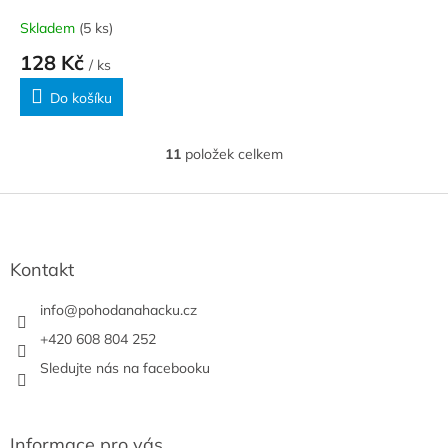
Skladem
(5 ks)
128 Kč
/ ks
Do košíku
11
položek celkem
O
v
l
Z
á
á
d
p
a
a
Kontakt
c
t
í
í
info
@
pohodanahacku.cz
p
r
+420 608 804 252
v
Sledujte nás na facebooku
k
y
v
ý
Informace pro vás
p