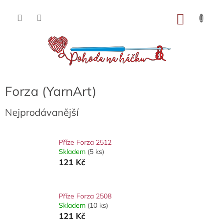
Přejít
na
NÁKU
obsah
KOŠÍK
Forza (YarnArt)
Nejprodávanější
Příze Forza 2512
Skladem
(5 ks)
121 Kč
Příze Forza 2508
Skladem
(10 ks)
121 Kč