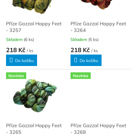
ů
p
r
o
d
Příze Gazzal Happy Feet
Příze Gazzal Happy Feet
u
- 3257
- 3264
k
Skladem
(6 ks)
Skladem
(5 ks)
t
218 Kč
218 Kč
ů
/ ks
/ ks
Do košíku
Do košíku
Novinka
Novinka
Příze Gazzal Happy Feet
Příze Gazzal Happy Feet
- 3265
- 3268