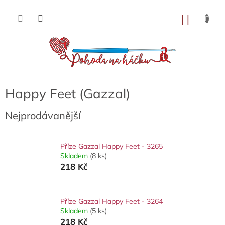
Přejít
na
NÁKU
obsah
KOŠÍK
Happy Feet (Gazzal)
Nejprodávanější
Příze Gazzal Happy Feet - 3265
Skladem
(8 ks)
218 Kč
Příze Gazzal Happy Feet - 3264
Skladem
(5 ks)
218 Kč