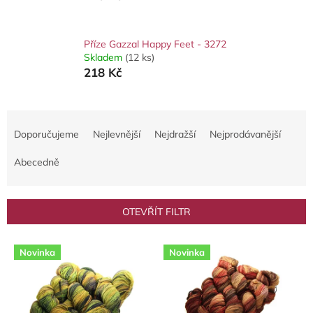
Příze Gazzal Happy Feet - 3272
Skladem
(12 ks)
218 Kč
Ř
a
Doporučujeme
Nejlevnější
Nejdražší
Nejprodávanější
z
e
Abecedně
n
í
p
OTEVŘÍT FILTR
r
o
V
d
Novinka
Novinka
ý
u
p
k
i
t
s