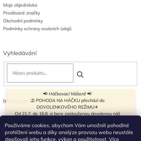
Moje objednávka
Prodávané značky
Obchodní podmínky
Podmínky ochrany osobních údajů
Vyhledávání
📢 Háčkovací hlášení! 📢
Instagram
⛱ POHODA NA HÁČKU přechází do
DOVOLENKOVÉHO REŽIMU☀
Od 21.7. do 16.8. si bere zaslouženou dovolenou náš
navíječ klubíček BB Cake, a tak si motání klubíček dává
Používáme cookies, abychom Vám umožnili pohodlné
krátkou pauzu.
prohlížení webu a díky analýze provozu webu neustále
Objednávky přijímáme dál - klubíčka, která máme
zlepšovali jeho funkce, výkon a použitelnost.
Více
vyrobená, odešleme bez zdržení. U ostatních se doba