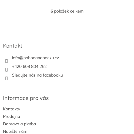
6
položek celkem
O
v
l
Z
á
á
d
p
a
a
Kontakt
c
t
í
í
info
@
pohodanahacku.cz
p
r
+420 608 804 252
v
Sledujte nás na facebooku
k
y
v
ý
Informace pro vás
p
i
Kontakty
s
u
Prodejna
Doprava a platba
Napište nám