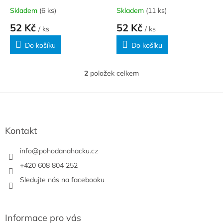
k
Skladem
(6 ks)
Skladem
(11 ks)
t
52 Kč
52 Kč
ů
/ ks
/ ks
Do košíku
Do košíku
2
položek celkem
O
v
l
Z
á
á
d
p
a
a
Kontakt
c
t
í
í
info
@
pohodanahacku.cz
p
r
+420 608 804 252
v
Sledujte nás na facebooku
k
y
v
ý
Informace pro vás
p