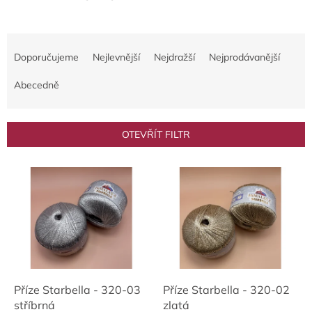
Ř
a
Doporučujeme
Nejlevnější
Nejdražší
Nejprodávanější
z
e
Abecedně
n
í
p
OTEVŘÍT FILTR
r
o
V
d
ý
u
p
k
i
t
s
ů
p
r
o
d
Příze Starbella - 320-03
Příze Starbella - 320-02
u
stříbrná
zlatá