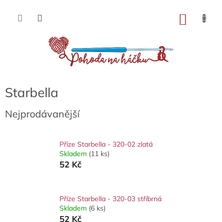
Přejít
na
NÁKU
obsah
KOŠÍK
Starbella
Nejprodávanější
Příze Starbella - 320-02 zlatá
Skladem
(11 ks)
52 Kč
Příze Starbella - 320-03 stříbrná
Skladem
(6 ks)
52 Kč