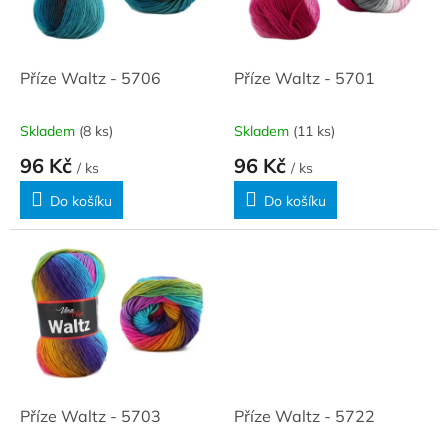
ů
p
r
o
d
Příze Waltz - 5706
Příze Waltz - 5701
u
k
Skladem
(8 ks)
Skladem
(11 ks)
t
96 Kč
96 Kč
ů
/ ks
/ ks
Do košíku
Do košíku
Příze Waltz - 5703
Příze Waltz - 5722