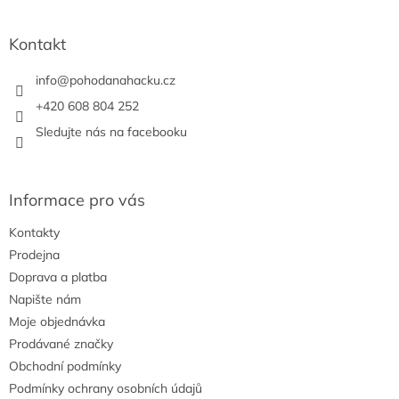
á
d
p
a
a
Kontakt
c
t
í
í
info
@
pohodanahacku.cz
p
r
+420 608 804 252
v
Sledujte nás na facebooku
k
y
v
ý
Informace pro vás
p
i
Kontakty
s
u
Prodejna
Doprava a platba
Napište nám
Moje objednávka
Prodávané značky
Obchodní podmínky
Podmínky ochrany osobních údajů