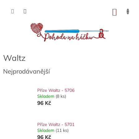
Přejít
na
NÁKU
obsah
KOŠÍK
Waltz
Nejprodávanější
Příze Waltz - 5706
Skladem
(8 ks)
96 Kč
Příze Waltz - 5701
Skladem
(11 ks)
96 Kč