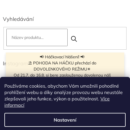
Vyhledávání
📢 Háčkovací hlášení! 📢
Instagram
⛱ POHODA NA HÁČKU přechází do
DOVOLENKOVÉHO REŽIMU☀
Od 21.7. do 16.8. si bere zaslouženou dovolenou náš
navíječ klubíček BB Cake, a tak si motání klubíček dává
Používáme cookies, abychom Vám umožnili pohodlné
krátkou pauzu.
prohlížení webu a díky analýze provozu webu neustále
Objednávky přijímáme dál - klubíčka, která máme
zlepšovali jeho funkce, výkon a použitelnost.
Více
vyrobená, odešleme bez zdržení. U ostatních se doba
Sledovat na Instagramu
informací
odeslání může prodloužit.
☀
Od 7.8. do 14.8. si dovolenou bude užívat obchůdek v
Nastavení
Vytvořil Shoptet
Táboře. Takže v tomto termínu bude zavřeno.