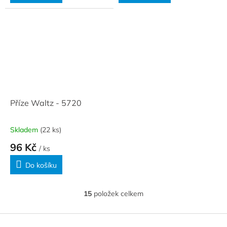
Příze Waltz - 5720
Skladem
(22 ks)
96 Kč
/ ks
Do košíku
15
položek celkem
O
v
l
Z
á