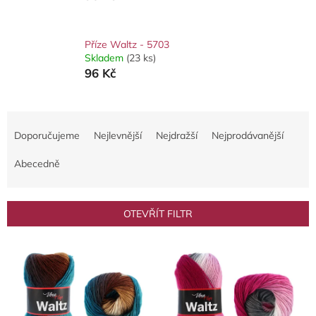
Příze Waltz - 5703
Skladem
(23 ks)
96 Kč
Ř
a
Doporučujeme
Nejlevnější
Nejdražší
Nejprodávanější
z
e
Abecedně
n
í
p
OTEVŘÍT FILTR
r
o
V
d
ý
u
p
k
i
t
s