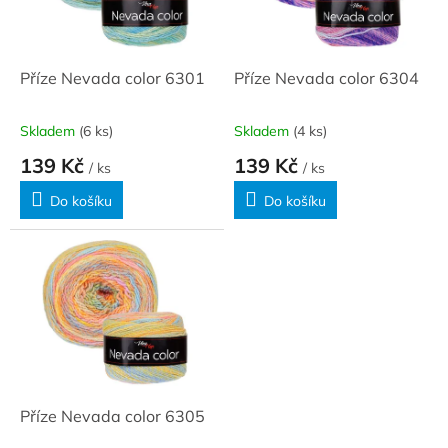
ů
p
r
o
d
Příze Nevada color 6301
Příze Nevada color 6304
u
k
Skladem
(6 ks)
Skladem
(4 ks)
t
139 Kč
139 Kč
ů
/ ks
/ ks
Do košíku
Do košíku
Příze Nevada color 6305