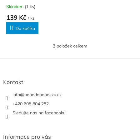
Skladem
(1 ks)
139 Kč
/ ks
Do košíku
3
položek celkem
O
v
l
Z
á
á
d
p
a
a
Kontakt
c
t
í
í
info
@
pohodanahacku.cz
p
r
+420 608 804 252
v
Sledujte nás na facebooku
k
y
v
ý
Informace pro vás
p