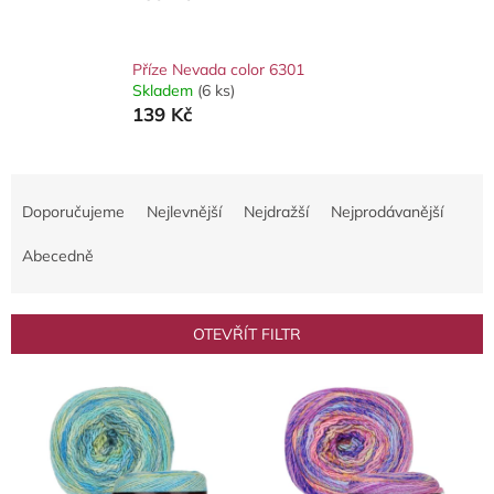
Příze Nevada color 6301
Skladem
(6 ks)
139 Kč
Ř
a
Doporučujeme
Nejlevnější
Nejdražší
Nejprodávanější
z
e
Abecedně
n
í
p
OTEVŘÍT FILTR
r
o
V
d
ý
u
p
k
i
t
s