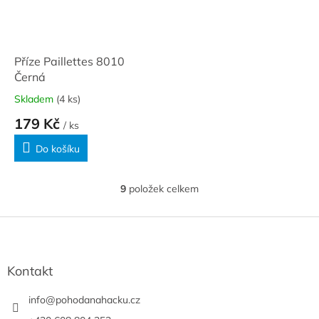
Příze Paillettes 8010
Černá
Skladem
(4 ks)
179 Kč
/ ks
Do košíku
9
položek celkem
O
v
l
Z
á
á
d
p
a
a
Kontakt
c
t
í
í
info
@
pohodanahacku.cz
p
r