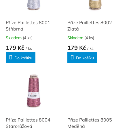
ů
p
r
o
d
Příze Paillettes 8001
Příze Paillettes 8002
u
Stříbrná
Zlatá
k
Skladem
(4 ks)
Skladem
(4 ks)
t
179 Kč
179 Kč
ů
/ ks
/ ks
Do košíku
Do košíku
Příze Paillettes 8004
Příze Paillettes 8005
Starorůžová
Meděná