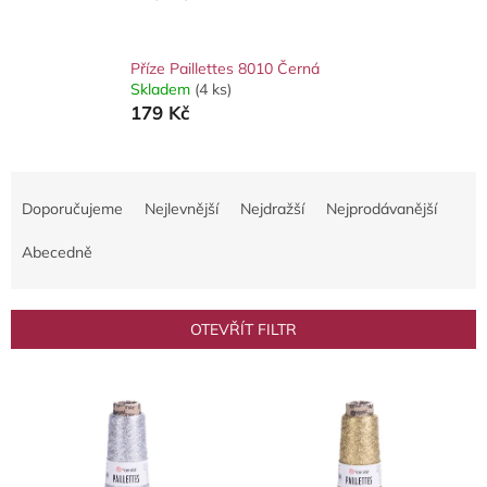
Příze Paillettes 8010 Černá
Skladem
(4 ks)
179 Kč
Ř
a
Doporučujeme
Nejlevnější
Nejdražší
Nejprodávanější
z
e
Abecedně
n
í
p
OTEVŘÍT FILTR
r
o
V
d
ý
u
p
k
i
t
s