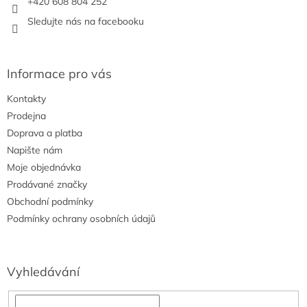
+420 608 804 252
v
Sledujte nás na facebooku
k
y
v
ý
Informace pro vás
p
i
Kontakty
s
u
Prodejna
Doprava a platba
Napište nám
Moje objednávka
Prodávané značky
Obchodní podmínky
Podmínky ochrany osobních údajů
Vyhledávání