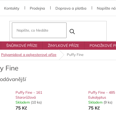
Kontakty
Prodejna
Doprava a platba
Napište n
ŠNŮRKOVÉ PŘÍZE
ŽINYLKOVÉ PŘÍZE
PONOŽKOVÉ P
Polyamidové a polyesterové příze
Puffy Fine
y Fine
rodávanější
Puffy Fine - 161
Puffy Fine - 485
Starorůžová
Eukalyptus
Skladem
(10 ks)
Skladem
(9 ks)
75 Kč
75 Kč