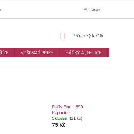
ám
Moje objednávka
Prodávané značky
Přihlášení
Obchodní p
NÁKUPNÍ
Prázdný košík
KOŠÍK
ŘÍZE
VYŠÍVACÍ PŘÍZE
HÁČKY A JEHLICE
VŠE NA T
Puffy Fine - 599
Kapučíno
Skladem
(11 ks)
75 Kč