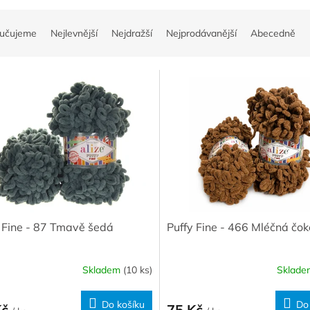
učujeme
Nejlevnější
Nejdražší
Nejprodávanější
Abecedně
 Fine - 87 Tmavě šedá
Puffy Fine - 466 Mléčná čo
Skladem
(10 ks)
Sklad
Do košíku
Do
Kč
75 Kč