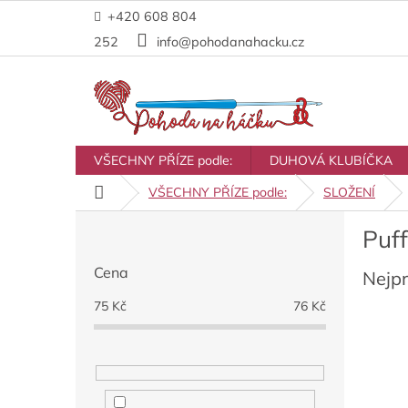
Přejít
+420 608 804
na
obsah
252
info@pohodanahacku.cz
VŠECHNY PŘÍZE podle:
DUHOVÁ KLUBÍČKA
Domů
VŠECHNY PŘÍZE podle:
SLOŽENÍ
P
Puff
o
s
Cena
Nejp
t
r
75
Kč
76
Kč
a
n
n
í
p