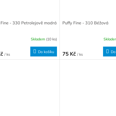
 Fine - 330 Petrolejově modrá
Puffy Fine - 310 Béžová
Skladem
(10 ks)
Sklad
Do košíku
Do
Kč
75 Kč
/ ks
/ ks