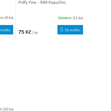
Puffy Fine - 599 Kapučíno
dem
(9 ks)
Skladem
(11 ks)
 košíku
Do košíku
75 Kč
/ ks
em
(10 ks)