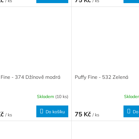
/ ks
/ ks
 Fine - 374 Džínově modrá
Puffy Fine - 532 Zelená
Skladem
(10 ks)
Sklad
Do košíku
Do
Kč
75 Kč
/ ks
/ ks