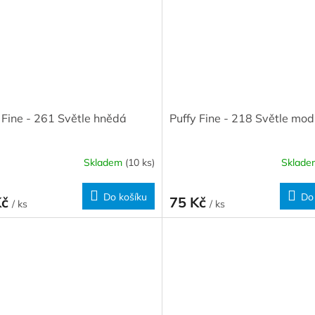
 Fine - 261 Světle hnědá
Puffy Fine - 218 Světle mod
Skladem
(10 ks)
Sklad
Do košíku
Do
Kč
75 Kč
/ ks
/ ks