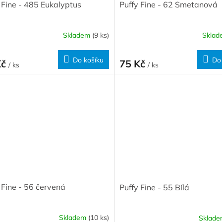
 Fine - 485 Eukalyptus
Puffy Fine - 62 Smetanová
Skladem
(9 ks)
Skla
Do košíku
Do
Kč
75 Kč
/ ks
/ ks
 Fine - 56 červená
Puffy Fine - 55 Bílá
Skladem
(10 ks)
Sklad