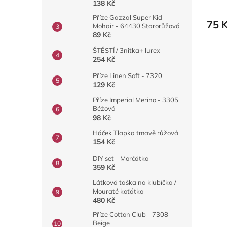
138 Kč
Příze Gazzal Super Kid
75 
Mohair - 64430 Starorůžová
89 Kč
ŠTĚSTÍ / 3nitka+ lurex
254 Kč
Příze Linen Soft - 7320
129 Kč
Příze Imperial Merino - 3305
Béžová
98 Kč
Háček Tlapka tmavě růžová
154 Kč
DIY set - Morčátka
359 Kč
Látková taška na klubíčka /
Mouraté koťátko
480 Kč
Příze Cotton Club - 7308
Beige