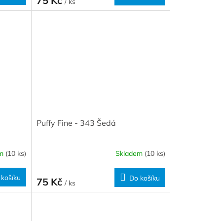
75 Kč
/ ks
Puffy Fine - 343 Šedá
em
(10 ks)
Skladem
(10 ks)
 košíku
Do košíku
75 Kč
/ ks