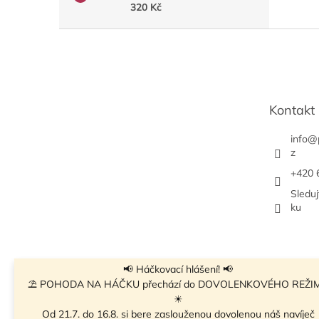
320 Kč
Z
á
p
a
t
Kontakt
í
info
@
z
+420 
Sledu
ku
📢 Háčkovací hlášení! 📢
⛱ POHODA NA HÁČKU přechází do DOVOLENKOVÉHO REŽI
☀
Od 21.7. do 16.8. si bere zaslouženou dovolenou náš navíječ