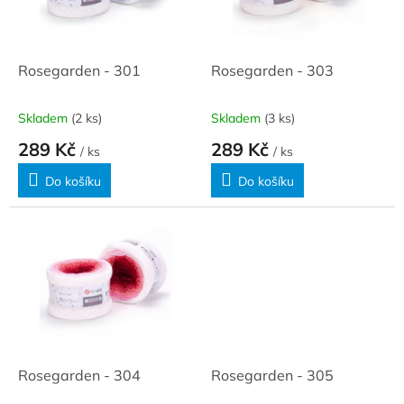
ů
p
r
o
d
Rosegarden - 301
Rosegarden - 303
u
k
Skladem
(2 ks)
Skladem
(3 ks)
t
289 Kč
289 Kč
ů
/ ks
/ ks
Do košíku
Do košíku
Rosegarden - 304
Rosegarden - 305