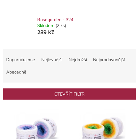
Rosegarden - 324
Skladem
(2 ks)
289 Kč
Ř
a
Doporučujeme
Nejlevnější
Nejdražší
Nejprodávanější
z
e
Abecedně
n
í
p
OTEVŘÍT FILTR
r
o
V
d
ý
u
p
k
i
t
s