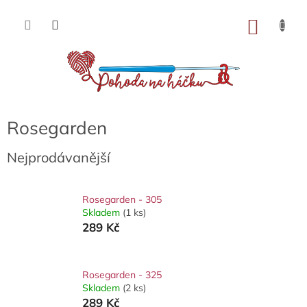
Přejít
na
NÁKU
obsah
KOŠÍK
Rosegarden
Nejprodávanější
Rosegarden - 305
Skladem
(1 ks)
289 Kč
Rosegarden - 325
Skladem
(2 ks)
289 Kč