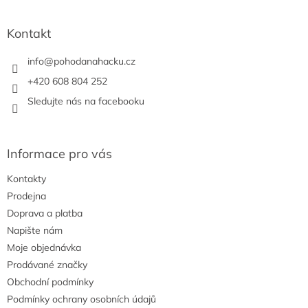
c
á
n
í
p
í
p
a
Kontakt
r
t
v
í
info
@
pohodanahacku.cz
k
y
+420 608 804 252
v
Sledujte nás na facebooku
ý
p
i
s
Informace pro vás
u
Kontakty
Prodejna
Doprava a platba
Napište nám
Moje objednávka
Prodávané značky
Obchodní podmínky
Podmínky ochrany osobních údajů