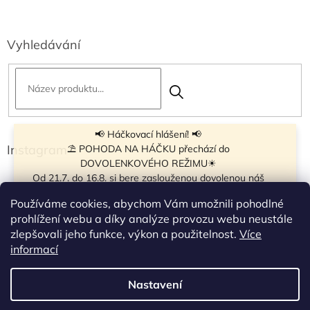
Vyhledávání
📢 Háčkovací hlášení! 📢
Instagram
⛱ POHODA NA HÁČKU přechází do
DOVOLENKOVÉHO REŽIMU☀
Od 21.7. do 16.8. si bere zaslouženou dovolenou náš
navíječ klubíček BB Cake, a tak si motání klubíček dává
Používáme cookies, abychom Vám umožnili pohodlné
krátkou pauzu.
prohlížení webu a díky analýze provozu webu neustále
Objednávky přijímáme dál - klubíčka, která máme
zlepšovali jeho funkce, výkon a použitelnost.
Více
vyrobená, odešleme bez zdržení. U ostatních se doba
Sledovat na Instagramu
informací
odeslání může prodloužit.
☀
Od 7.8. do 14.8. si dovolenou bude užívat obchůdek v
Nastavení
Vytvořil Shoptet
Táboře. Takže v tomto termínu bude zavřeno.
Objednávky přijaté v tomto termínu začneme vyřizovat