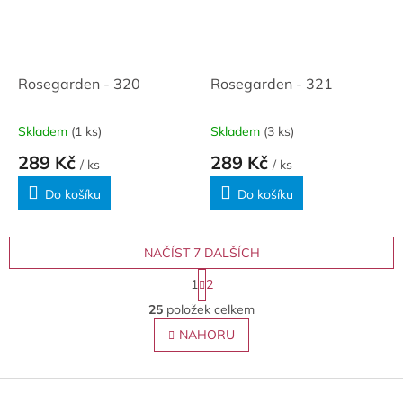
Rosegarden - 320
Rosegarden - 321
Skladem
(1 ks)
Skladem
(3 ks)
289 Kč
289 Kč
/ ks
/ ks
Do košíku
Do košíku
NAČÍST 7 DALŠÍCH
S
1
2
t
O
r
25
položek celkem
v
á
l
NAHORU
n
á
k
o
d
v
Z
a
á