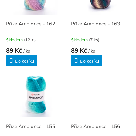
ů
p
r
o
d
Příze Ambiance - 162
Příze Ambiance - 163
u
k
Skladem
(12 ks)
Skladem
(7 ks)
t
89 Kč
89 Kč
ů
/ ks
/ ks
Do košíku
Do košíku
Příze Ambiance - 155
Příze Ambiance - 156