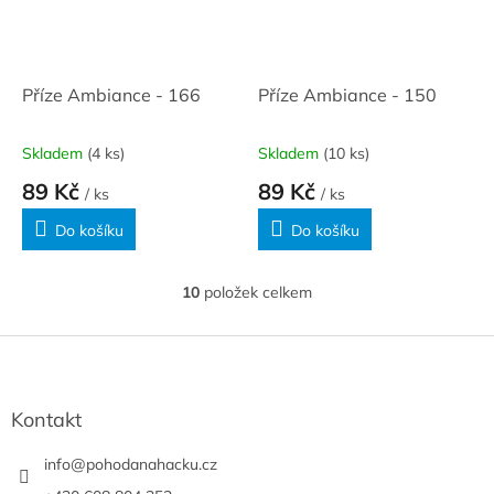
Příze Ambiance - 166
Příze Ambiance - 150
Skladem
(4 ks)
Skladem
(10 ks)
89 Kč
89 Kč
/ ks
/ ks
Do košíku
Do košíku
10
položek celkem
O
v
l
Z
á
á
d
p
a
a
Kontakt
c
t
í
í
info
@
pohodanahacku.cz
p
r