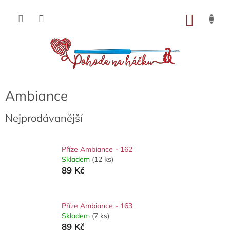
Přejít
na
NÁKU
obsah
KOŠÍK
Ambiance
Nejprodávanější
Příze Ambiance - 162
Skladem
(12 ks)
89 Kč
Příze Ambiance - 163
Skladem
(7 ks)
89 Kč