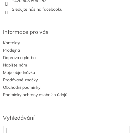
+420 608 804 252
v
Sledujte nás na facebooku
k
y
v
ý
Informace pro vás
p
i
Kontakty
s
u
Prodejna
Doprava a platba
Napište nám
Moje objednávka
Prodávané značky
Obchodní podmínky
Podmínky ochrany osobních údajů
Vyhledávání