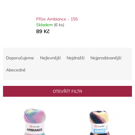
Příze Ambiance - 155
Skladem
(6 ks)
89 Kč
Ř
a
Doporučujeme
Nejlevnější
Nejdražší
Nejprodávanější
z
e
Abecedně
n
í
p
OTEVŘÍT FILTR
r
o
V
d
ý
u
p
k
i
t
s