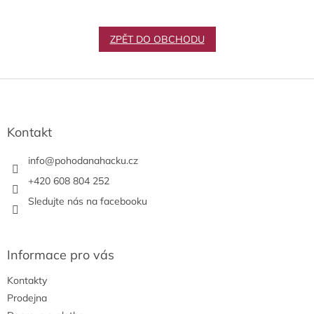
ZPĚT DO OBCHODU
Z
á
p
a
Kontakt
t
í
info
@
pohodanahacku.cz
+420 608 804 252
Sledujte nás na facebooku
Informace pro vás
Kontakty
Prodejna