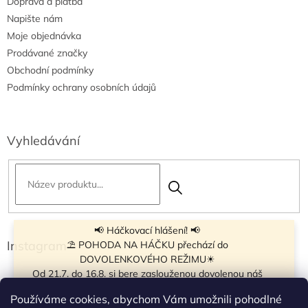
Doprava a platba
Napište nám
Moje objednávka
Prodávané značky
Obchodní podmínky
Podmínky ochrany osobních údajů
Vyhledávání
📢 Háčkovací hlášení! 📢
Instagram
⛱ POHODA NA HÁČKU přechází do
DOVOLENKOVÉHO REŽIMU☀
Od 21.7. do 16.8. si bere zaslouženou dovolenou náš
navíječ klubíček BB Cake, a tak si motání klubíček dává
Používáme cookies, abychom Vám umožnili pohodlné
krátkou pauzu.