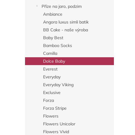
a
Příze na jaro, podzim
n
Ambiance
e
Angora luxus simli batik
l
BB Cake - naše výroba
Baby Best
Bamboo Socks
Camilla
Dolce Baby
Everest
Everyday
Everyday Viking
Exclusive
Forza
Forza Stripe
Flowers
Flowers Unicolor
Flowers Vivid