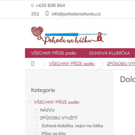
Přejít
+420 608 804
na
obsah
252
info@pohodanahacku.cz
VŠECHNY PŘÍZE podle:
DUHOVÁ KLUBÍČKA
Domů
VŠECHNY PŘÍZE podle:
ZPŮSOBU VYU
P
Dol
o
Přeskočit
s
Kategorie
kategorie
t
r
VŠECHNY PŘÍZE podle:
a
NÁZVU
n
ZPŮSOBU VYUŽITÍ
n
í
Duhová klubíčka, nejen na šátky
p
Příze na léto