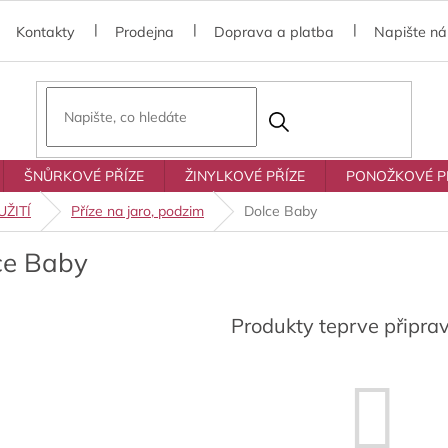
Kontakty
Prodejna
Doprava a platba
Napište n
ŠNŮRKOVÉ PŘÍZE
ŽINYLKOVÉ PŘÍZE
PONOŽKOVÉ P
ŽITÍ
Příze na jaro, podzim
Dolce Baby
ce Baby
Produkty teprve připra