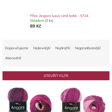
Příze Angora luxus simli batik - 5724
Skladem
(3 ks)
89 Kč
Ř
a
Doporučujeme
Nejlevnější
Nejdražší
Nejprodávanější
z
e
Abecedně
n
í
p
OTEVŘÍT FILTR
r
o
V
d
ý
u
p
k
i
t
s