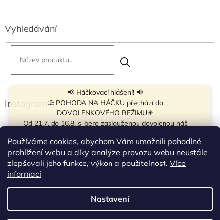
Vyhledávání
📢 Háčkovací hlášení! 📢
Instagram
⛱ POHODA NA HÁČKU přechází do
DOVOLENKOVÉHO REŽIMU☀
Od 21.7. do 16.8. si bere zaslouženou dovolenou náš
navíječ klubíček BB Cake, a tak si motání klubíček dává
Používáme cookies, abychom Vám umožnili pohodlné
krátkou pauzu.
prohlížení webu a díky analýze provozu webu neustále
Objednávky přijímáme dál - klubíčka, která máme
zlepšovali jeho funkce, výkon a použitelnost.
Více
vyrobená, odešleme bez zdržení. U ostatních se doba
Sledovat na Instagramu
informací
odeslání může prodloužit.
☀
Od 7.8. do 14.8. si dovolenou bude užívat obchůdek v
Nastavení
Vytvořil Shoptet
Táboře. Takže v tomto termínu bude zavřeno.
Objednávky přijaté v tomto termínu začneme vyřizovat