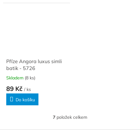
Příze Angora luxus simli
batik - 5726
Skladem
(8 ks)
89 Kč
/ ks
Do košíku
7
položek celkem
O
v
l
Z
á
á