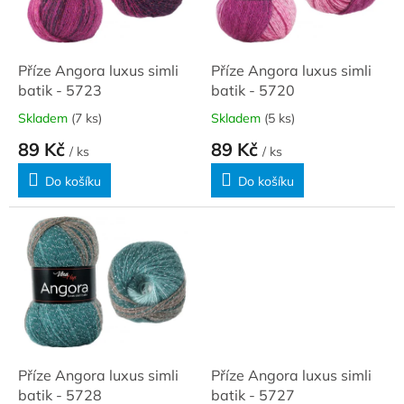
ů
p
r
o
d
Příze Angora luxus simli
Příze Angora luxus simli
u
batik - 5723
batik - 5720
k
Skladem
(7 ks)
Skladem
(5 ks)
t
89 Kč
89 Kč
ů
/ ks
/ ks
Do košíku
Do košíku
Příze Angora luxus simli
Příze Angora luxus simli
batik - 5728
batik - 5727