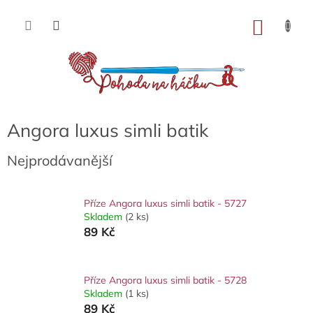
Přejít
na
NÁKU
obsah
KOŠÍK
Angora luxus simli batik
Nejprodávanější
Příze Angora luxus simli batik - 5727
Skladem
(2 ks)
89 Kč
Příze Angora luxus simli batik - 5728
Skladem
(1 ks)
89 Kč