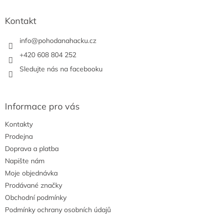
d
p
a
a
Kontakt
c
t
í
í
info
@
pohodanahacku.cz
p
r
+420 608 804 252
v
Sledujte nás na facebooku
k
y
v
ý
Informace pro vás
p
i
Kontakty
s
u
Prodejna
Doprava a platba
Napište nám
Moje objednávka
Prodávané značky
Obchodní podmínky
Podmínky ochrany osobních údajů