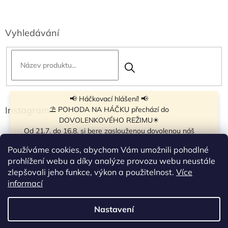
Vyhledávání
📢 Háčkovací hlášení! 📢
Instagram
⛱ POHODA NA HÁČKU přechází do
DOVOLENKOVÉHO REŽIMU☀
Od 21.7. do 16.8. si bere zaslouženou dovolenou náš
navíječ klubíček BB Cake, a tak si motání klubíček dává
Používáme cookies, abychom Vám umožnili pohodlné
krátkou pauzu.
prohlížení webu a díky analýze provozu webu neustále
Objednávky přijímáme dál - klubíčka, která máme
zlepšovali jeho funkce, výkon a použitelnost.
Více
vyrobená, odešleme bez zdržení. U ostatních se doba
Sledovat na Instagramu
informací
odeslání může prodloužit.
☀
Od 7.8. do 14.8. si dovolenou bude užívat obchůdek v
Nastavení
Vytvořil Shoptet
Táboře. Takže v tomto termínu bude zavřeno.
Objednávky přijaté v tomto termínu začneme vyřizovat