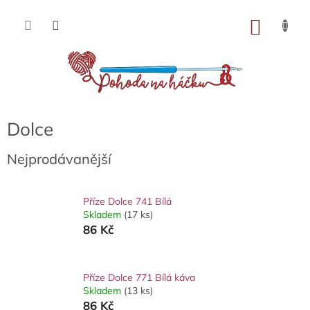
Přejít
na
NÁKU
obsah
KOŠÍK
Dolce
Nejprodávanější
Příze Dolce 741 Bílá
Skladem
(17 ks)
86 Kč
Příze Dolce 771 Bílá káva
Skladem
(13 ks)
86 Kč