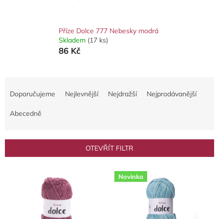
Příze Dolce 777 Nebesky modrá
Skladem
(17 ks)
86 Kč
Ř
a
Doporučujeme
Nejlevnější
Nejdražší
Nejprodávanější
z
e
Abecedně
n
í
p
OTEVŘÍT FILTR
r
o
V
d
Novinka
ý
u
p
k
i
t
s