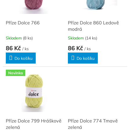
ů
p
r
o
d
Příze Dolce 766
Příze Dolce 860 Ledově
u
modrá
k
Skladem
(8 ks)
Skladem
(14 ks)
t
86 Kč
86 Kč
ů
/ ks
/ ks
Do košíku
Do košíku
Novinka
Příze Dolce 799 Hráškově
Příze Dolce 774 Tmavě
zelená
zelená