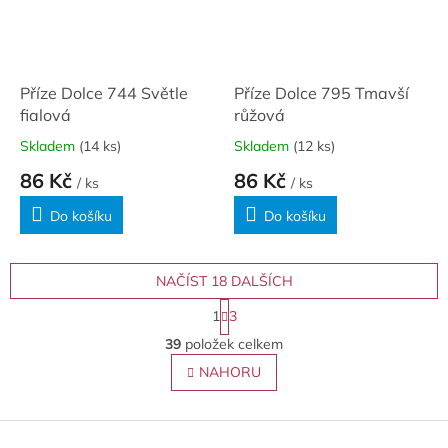
Příze Dolce 744 Světle
Příze Dolce 795 Tmavší
fialová
růžová
Skladem
(14 ks)
Skladem
(12 ks)
86 Kč
86 Kč
/ ks
/ ks
Do košíku
Do košíku
NAČÍST 18 DALŠÍCH
S
1
3
t
O
r
39
položek celkem
v
á
l
NAHORU
n
á
k
o
d
v
Z
a
á