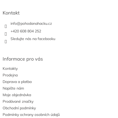
c
á
n
í
p
í
p
a
Kontakt
r
t
v
í
info
@
pohodanahacku.cz
k
y
+420 608 804 252
v
Sledujte nás na facebooku
ý
p
i
s
Informace pro vás
u
Kontakty
Prodejna
Doprava a platba
Napište nám
Moje objednávka
Prodávané značky
Obchodní podmínky
Podmínky ochrany osobních údajů