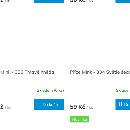
/ ks
/ ks
e Mink - 333 Tmavě hnědá
Příze Mink - 334 Světle šed
Skladem
(6 ks)
Sklad
Do košíku
Do
Kč
59 Kč
/ ks
/ ks
Novinka