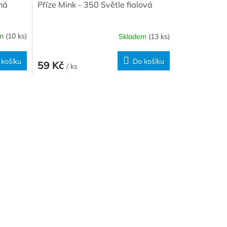
ná
Příze Mink - 350 Světle fialová
em
(10 ks)
Skladem
(13 ks)
 košíku
Do košíku
59 Kč
/ ks