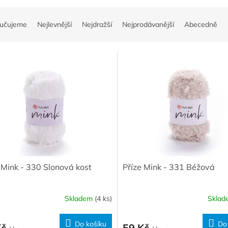
učujeme
Nejlevnější
Nejdražší
Nejprodávanější
Abecedně
 Mink - 330 Slonová kost
Příze Mink - 331 Béžová
Skladem
(4 ks)
Skla
Do košíku
Do
Kč
59 Kč