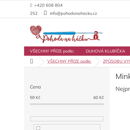
Přejít
+420 608 804
na
obsah
252
info@pohodanahacku.cz
VŠECHNY PŘÍZE podle:
DUHOVÁ KLUBÍČKA
Domů
VŠECHNY PŘÍZE podle:
ZPŮSOBU VYU
P
Min
o
s
Cena
Nejp
t
r
59
Kč
60
Kč
a
n
n
í
p