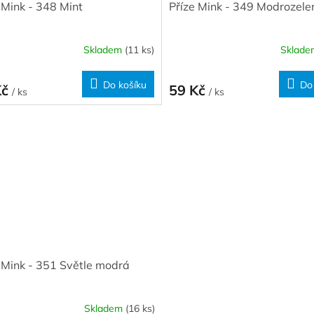
 Mink - 348 Mint
Příze Mink - 349 Modrozele
Skladem
(11 ks)
Sklad
Do košíku
Do
Kč
59 Kč
/ ks
/ ks
 Mink - 351 Světle modrá
Skladem
(16 ks)