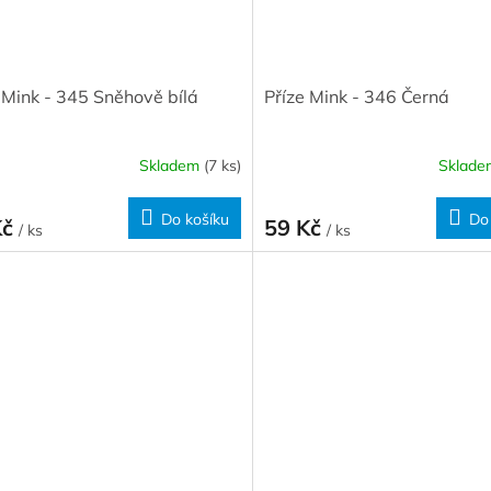
 Mink - 345 Sněhově bílá
Příze Mink - 346 Černá
Skladem
(7 ks)
Sklad
Do košíku
Do
Kč
59 Kč
/ ks
/ ks