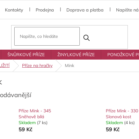
Kontakty
Prodejna
Doprava a platba
Napište n
ŠNŮRKOVÉ PŘÍZE
ŽINYLKOVÉ PŘÍZE
PONOŽKOVÉ P
ŽITÍ
Příze na hračky
Mink
k
rodávanější
Příze Mink - 345
Příze Mink - 330
Sněhově bílá
Slonová kost
Skladem
(7 ks)
Skladem
(4 ks)
59 Kč
59 Kč