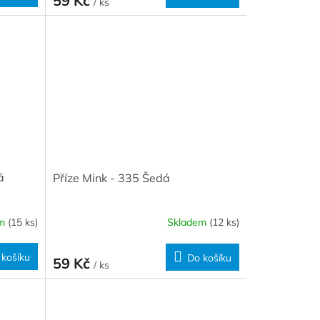
59 Kč
/ ks
á
Příze Mink - 335 Šedá
em
(15 ks)
Skladem
(12 ks)
 košíku
Do košíku
59 Kč
/ ks