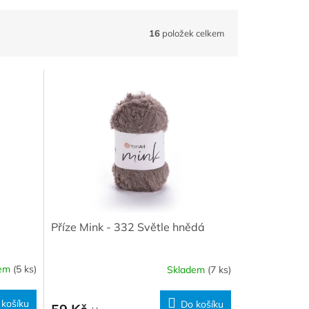
16
položek celkem
Příze Mink - 332 Světle hnědá
dem
(5 ks)
Skladem
(7 ks)
 košíku
Do košíku