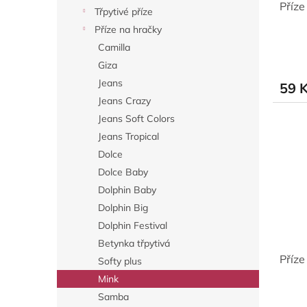
Příze
Třpytivé příze
Příze na hračky
Camilla
Giza
Jeans
59 
Jeans Crazy
Jeans Soft Colors
Jeans Tropical
Dolce
Dolce Baby
Dolphin Baby
Dolphin Big
Dolphin Festival
Betynka třpytivá
Příze
Softy plus
Mink
Samba