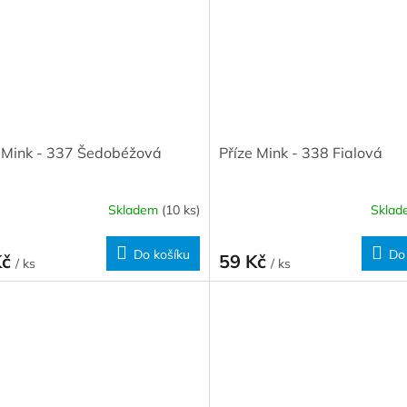
e Mink - 337 Šedobéžová
Příze Mink - 338 Fialová
Skladem
(10 ks)
Skla
Do košíku
Do
Kč
59 Kč
/ ks
/ ks