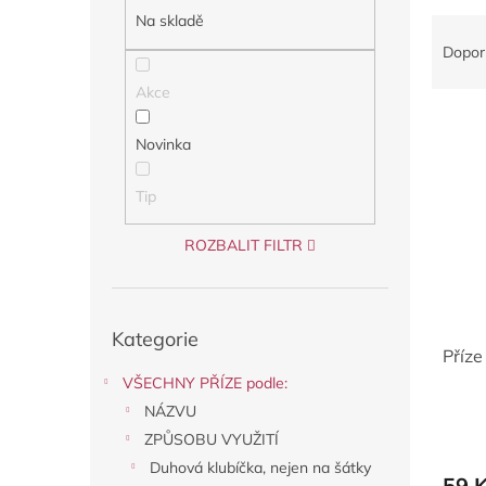
a
Na skladě
Ř
n
a
Dopor
e
z
l
Akce
e
V
n
ý
í
Novinka
p
p
i
r
Tip
s
o
p
d
ROZBALIT FILTR
r
u
o
k
d
t
Přeskočit
u
ů
Kategorie
kategorie
Příze
k
t
VŠECHNY PŘÍZE podle:
ů
NÁZVU
ZPŮSOBU VYUŽITÍ
Duhová klubíčka, nejen na šátky
59 