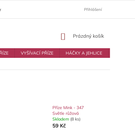
ám
Moje objednávka
Prodávané značky
Přihlášení
Obchodní p
NÁKUPNÍ
Prázdný košík
KOŠÍK
ŘÍZE
VYŠÍVACÍ PŘÍZE
HÁČKY A JEHLICE
VŠE NA T
Příze Mink - 347
Světle růžová
Skladem
(8 ks)
59 Kč