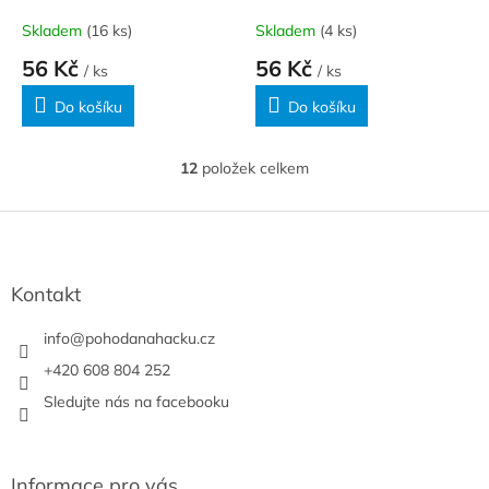
Skladem
(16 ks)
Skladem
(4 ks)
56 Kč
56 Kč
/ ks
/ ks
Do košíku
Do košíku
12
položek celkem
O
v
l
Z
á
á
d
p
a
a
Kontakt
c
t
í
í
info
@
pohodanahacku.cz
p
r
+420 608 804 252
v
Sledujte nás na facebooku
k
y
v
ý
Informace pro vás
p