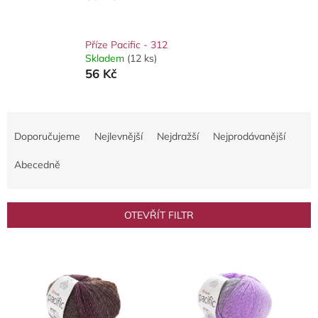
Příze Pacific - 312
Skladem
(12 ks)
56 Kč
Ř
a
Doporučujeme
Nejlevnější
Nejdražší
Nejprodávanější
z
e
Abecedně
n
í
p
OTEVŘÍT FILTR
r
o
V
d
ý
u
p
k
i
t
s