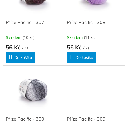
ů
p
r
o
d
Příze Pacific - 307
Příze Pacific - 308
u
k
Skladem
(10 ks)
Skladem
(11 ks)
t
56 Kč
56 Kč
ů
/ ks
/ ks
Do košíku
Do košíku
Příze Pacific - 300
Příze Pacific - 309