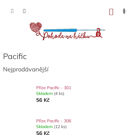
Přejít
na
NÁKU
obsah
KOŠÍK
Pacific
Nejprodávanější
Příze Pacific - 301
Skladem
(4 ks)
56 Kč
Příze Pacific - 306
Skladem
(12 ks)
56 Kč