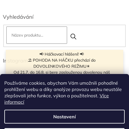
Vyhledávání
📢 Háčkovací hlášení! 📢
Instagram
⛱ POHODA NA HÁČKU přechází do
DOVOLENKOVÉHO REŽIMU☀
Od 21.7. do 16.8. si bere zaslouženou dovolenou náš
navíječ klubíček BB Cake, a tak si motání klubíček dává
Používáme cookies, abychom Vám umožnili pohodlné
krátkou pauzu.
prohlížení webu a díky analýze provozu webu neustále
Objednávky přijímáme dál - klubíčka, která máme
zlepšovali jeho funkce, výkon a použitelnost.
Více
vyrobená, odešleme bez zdržení. U ostatních se doba
Sledovat na Instagramu
informací
odeslání může prodloužit.
☀
Od 7.8. do 14.8. si dovolenou bude užívat obchůdek v
Nastavení
Vytvořil Shoptet
Táboře. Takže v tomto termínu bude zavřeno.
Objednávky přijaté v tomto termínu začneme vyřizovat