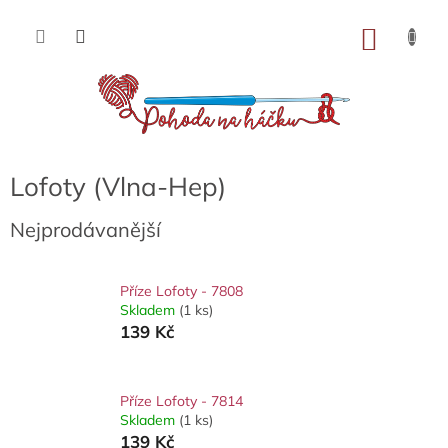
Přejít
na
NÁKU
obsah
KOŠÍK
Lofoty (Vlna-Hep)
Nejprodávanější
Příze Lofoty - 7808
Skladem
(1 ks)
139 Kč
Příze Lofoty - 7814
Skladem
(1 ks)
139 Kč