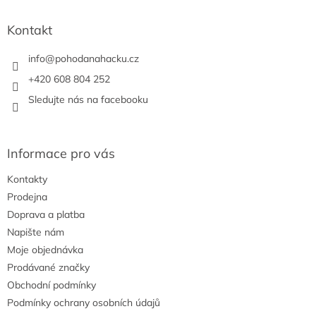
d
p
a
a
Kontakt
c
t
í
í
info
@
pohodanahacku.cz
p
r
+420 608 804 252
v
Sledujte nás na facebooku
k
y
v
ý
Informace pro vás
p
i
Kontakty
s
u
Prodejna
Doprava a platba
Napište nám
Moje objednávka
Prodávané značky
Obchodní podmínky
Podmínky ochrany osobních údajů