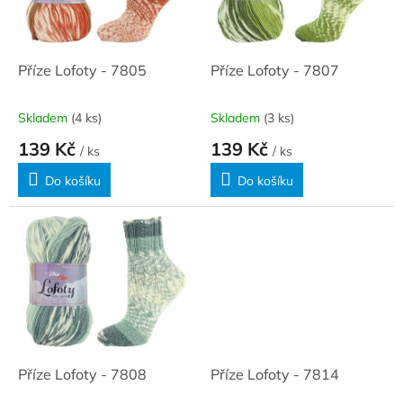
ů
p
r
o
d
Příze Lofoty - 7805
Příze Lofoty - 7807
u
k
Skladem
(4 ks)
Skladem
(3 ks)
t
139 Kč
139 Kč
ů
/ ks
/ ks
Do košíku
Do košíku
Příze Lofoty - 7808
Příze Lofoty - 7814