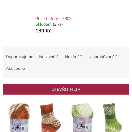
Příze Lofoty - 7803
Skladem
(2 ks)
139 Kč
Ř
a
Doporučujeme
Nejlevnější
Nejdražší
Nejprodávanější
z
e
Abecedně
n
í
p
OTEVŘÍT FILTR
r
o
V
d
ý
u
p
k
i
t
s