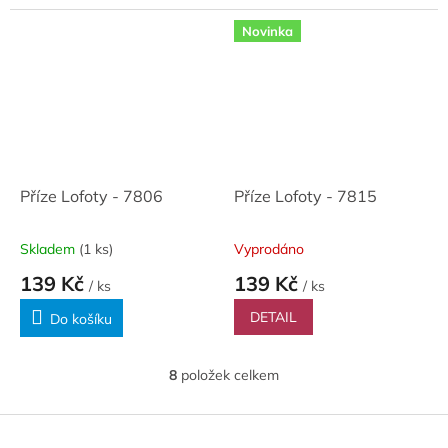
Novinka
Příze Lofoty - 7806
Příze Lofoty - 7815
Skladem
(1 ks)
Vyprodáno
139 Kč
139 Kč
/ ks
/ ks
DETAIL
Do košíku
8
položek celkem
O
v
l
Z
á
á